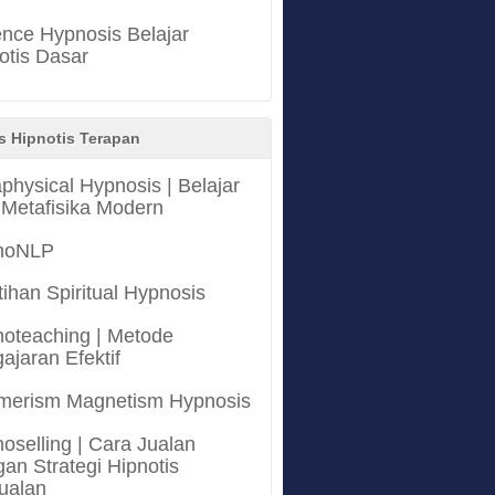
nce Hypnosis Belajar
otis Dasar
s Hipnotis Terapan
physical Hypnosis | Belajar
 Metafisika Modern
noNLP
tihan Spiritual Hypnosis
oteaching | Metode
ajaran Efektif
merism Magnetism Hypnosis
oselling | Cara Jualan
an Strategi Hipnotis
ualan