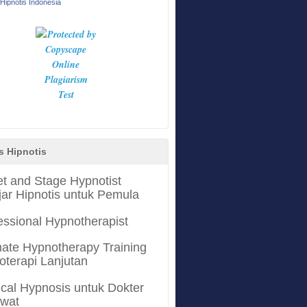
Hipnotis Indonesia
s Hipnotis
et and Stage Hypnotist
jar Hipnotis untuk Pemula
essional Hypnotherapist
mate Hypnotherapy Training
oterapi Lanjutan
cal Hypnosis untuk Dokter
awat