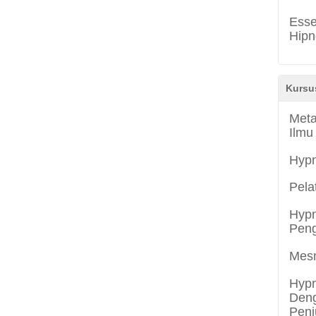
Esse
Hipn
Kursu
Meta
Ilmu
Hyp
Pela
Hypn
Peng
Mes
Hypn
Deng
Penj