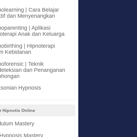
olearning | Cara Belajar
ktif dan Menyenangkan
oparenting | Aplikasi
oterapi Anak dan Keluarga
obirthing | Hipnoterapi
m Kebidanan
oforensic | Teknik
eteksian dan Penanganan
ohongan
ksonian Hypnosis
r Hipnotis Online
ulum Mastery
 Hypnosis Mastery