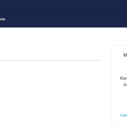
otis
M
Kan
J
Car