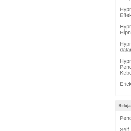
Hypn
Effe
Hypn
Hipn
Hypn
dala
Hypn
Pend
Keb
Eric
Belaja
Pend
Self