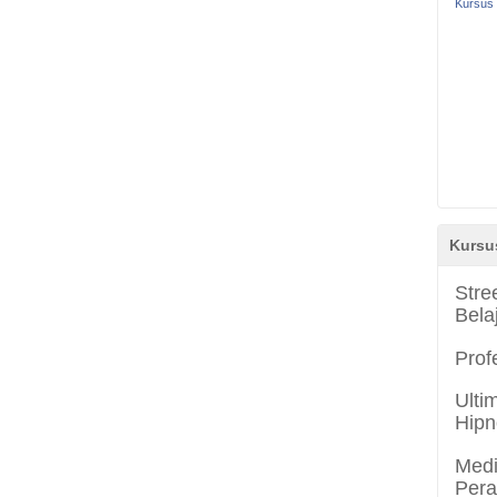
Kursus 
Kursu
Stre
Bela
Prof
Ulti
Hipn
Medi
Per