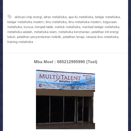
aktivasi chip energi
,
aliran metafisika
,
apa itu metafisika
,
belajar metafisika
,
belajar metafisika modern
,
ilmu metafisika
,
ilmu metafisika modern
,
kegunaan
metafisika
,
kursus menjadi tabib
,
mahluk metafisika
,
manfaat belajar metafisika
,
metafisika adalah
,
metafisika islam
,
metafisika kerohanian
,
pelatihan inti energi
tubuh
,
pelatihan penyembuhan holistik
,
pelatihan terapi
,
rahasia ilmu metafisika
,
training metafisika
Mba Moel : 085212995990
(Tsel)