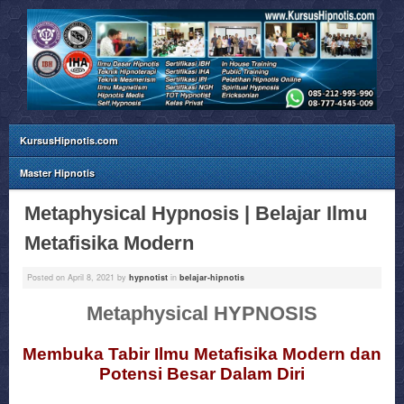
KursusHipnotis.com
Master Hipnotis
Metaphysical Hypnosis | Belajar Ilmu
Metafisika Modern
Posted on
April 8, 2021
by
hypnotist
in
belajar-hipnotis
Metaphysical HYPNOSIS
Membuka Tabir Ilmu Metafisika Modern dan
Potensi Besar Dalam Diri