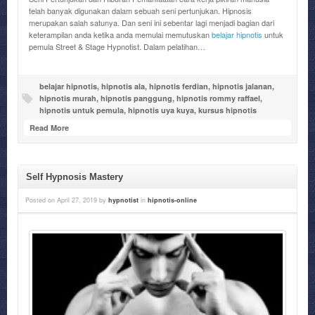
telah banyak digunakan dalam sebuah seni pertunjukan. Hipnosis
merupakan salah satunya. Dan seni ini sebentar lagi menjadi bagian dari
keterampilan anda ketika anda memulai memutuskan
belajar hipnotis
untuk
pemula Street & Stage Hypnotist. Dalam pelatihan…
belajar hipnotis
,
hipnotis ala
,
hipnotis ferdian
,
hipnotis jalanan
,
hipnotis murah
,
hipnotis panggung
,
hipnotis rommy raffael
,
hipnotis untuk pemula
,
hipnotis uya kuya
,
kursus hipnotis
Read More
Self Hypnosis Mastery
Posted on
April 27, 2019
by
hypnotist
in
hipnotis-online