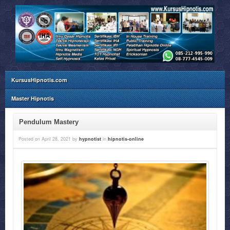
KursusHipnotis.com
Master Hipnotis
Pendulum Mastery
Posted on
April 28, 2021
by
hypnotist
in
hipnotis-online