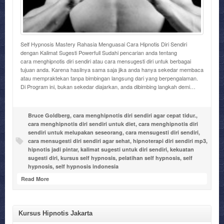
Self Hypnosis Mastery Rahasia Menguasai Cara Hipnotis Diri Sendiri
dengan Kalimat Sugesti Powerfull Sudahi pencarian anda tentang
cara menghipnotis diri sendiri atau cara mensugesti diri untuk berbagai
tujuan anda. Karena hasilnya sama saja jika anda hanya sekedar membaca
atau mempraktekan tanpa bimbingan langsung dari yang berpengalaman.
Di Program ini, bukan sekedar diajarkan, anda dibimbing langkah demi…
Bruce Goldberg
,
cara menghipnotis diri sendiri agar cepat tidur.
,
cara menghipnotis diri sendiri untuk diet
,
cara menghipnotis diri
sendiri untuk melupakan seseorang
,
cara mensugesti diri sendiri
,
cara mensugesti diri sendiri agar sehat
,
hipnoterapi diri sendiri mp3
,
hipnotis jadi pintar
,
kalimat sugesti untuk diri sendiri
,
kekuatan
sugesti diri
,
kursus self hypnosis
,
pelatihan self hypnosis
,
self
hypnosis
,
self hypnosis indonesia
Read More
Kursus Hipnotis Jakarta