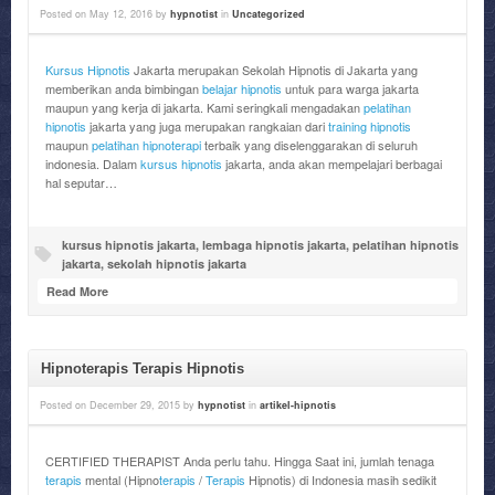
Posted on
May 12, 2016
by
hypnotist
in
Uncategorized
Kursus Hipnotis
Jakarta merupakan Sekolah Hipnotis di Jakarta yang
memberikan anda bimbingan
belajar hipnotis
untuk para warga jakarta
maupun yang kerja di jakarta. Kami seringkali mengadakan
pelatihan
hipnotis
jakarta yang juga merupakan rangkaian dari
training hipnotis
maupun
pelatihan hipnoterapi
terbaik yang diselenggarakan di seluruh
indonesia. Dalam
kursus hipnotis
jakarta, anda akan mempelajari berbagai
hal seputar…
kursus hipnotis jakarta
,
lembaga hipnotis jakarta
,
pelatihan hipnotis
jakarta
,
sekolah hipnotis jakarta
Read More
Hipnoterapis Terapis Hipnotis
Posted on
December 29, 2015
by
hypnotist
in
artikel-hipnotis
CERTIFIED THERAPIST Anda perlu tahu. Hingga Saat ini, jumlah tenaga
terapis
mental (Hipno
terapis
/
Terapis
Hipnotis) di Indonesia masih sedikit