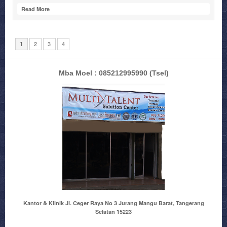
Read More
2
3
4
1
Mba Moel : 085212995990
(Tsel)
Kantor & Klinik Jl. Ceger Raya No 3 Jurang Mangu Barat, Tangerang
Selatan 15223