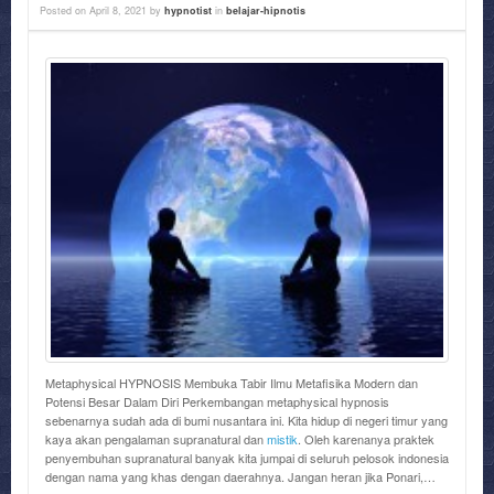
Posted on
April 8, 2021
by
hypnotist
in
belajar-hipnotis
Metaphysical HYPNOSIS Membuka Tabir Ilmu Metafisika Modern dan
Potensi Besar Dalam Diri Perkembangan metaphysical hypnosis
sebenarnya sudah ada di bumi nusantara ini. Kita hidup di negeri timur yang
kaya akan pengalaman supranatural dan
mistik
. Oleh karenanya praktek
penyembuhan supranatural banyak kita jumpai di seluruh pelosok indonesia
dengan nama yang khas dengan daerahnya. Jangan heran jika Ponari,…