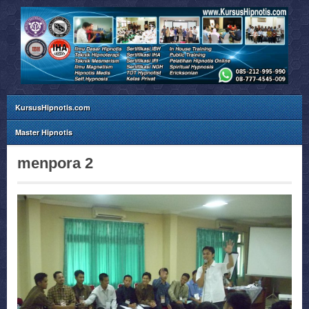
KursusHipnotis.com
Master Hipnotis
menpora 2