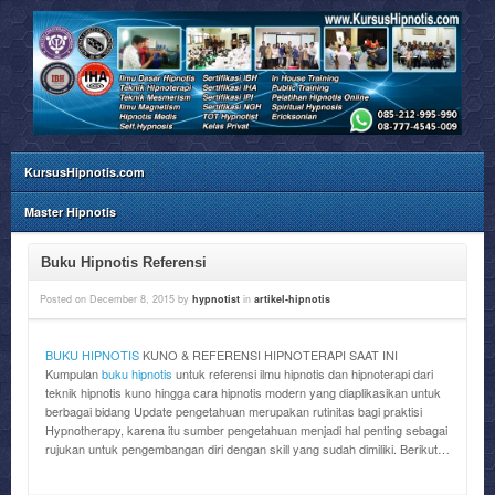
KursusHipnotis.com
Master Hipnotis
Buku Hipnotis Referensi
Posted on
December 8, 2015
by
hypnotist
in
artikel-hipnotis
BUKU HIPNOTIS
KUNO & REFERENSI HIPNOTERAPI SAAT INI
Kumpulan
buku hipnotis
untuk referensi ilmu hipnotis dan hipnoterapi dari
teknik hipnotis kuno hingga cara hipnotis modern yang diaplikasikan untuk
berbagai bidang Update pengetahuan merupakan rutinitas bagi praktisi
Hypnotherapy, karena itu sumber pengetahuan menjadi hal penting sebagai
rujukan untuk pengembangan diri dengan skill yang sudah dimiliki. Berikut…