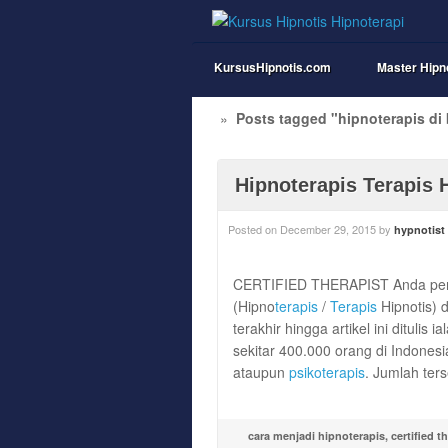
KursusHipnotis.com
Master Hipn
»
Posts tagged "hipnoterapis d
Hipnoterapis Terapis 
Posted on
December 29, 2015
by
hypnotist
CERTIFIED THERAPIST Anda perlu
(Hipno
terapis
/
Terapis
Hipnotis) d
terakhir hingga artikel ini dituli
sekitar 400.000 orang di Indonesi
ataupun
psikoterapis
. Jumlah ter
cara menjadi hipnoterapis
,
certified t