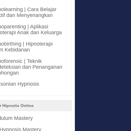
olearning | Cara Belajar
ktif dan Menyenangkan
oparenting | Aplikasi
oterapi Anak dan Keluarga
obirthing | Hipnoterapi
m Kebidanan
oforensic | Teknik
eteksian dan Penanganan
ohongan
ksonian Hypnosis
r Hipnotis Online
ulum Mastery
 Hypnosis Mastery