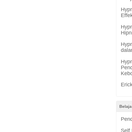
Hypn
Effe
Hypn
Hipn
Hypn
dala
Hypn
Pend
Keb
Eric
Belaja
Pend
Self