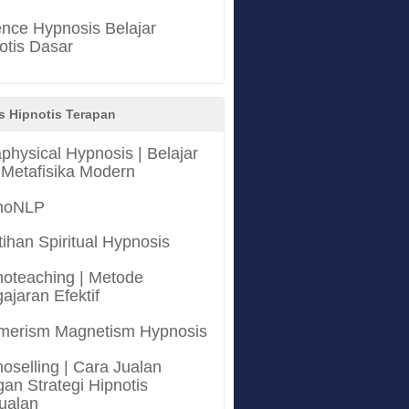
nce Hypnosis Belajar
otis Dasar
s Hipnotis Terapan
physical Hypnosis | Belajar
 Metafisika Modern
noNLP
tihan Spiritual Hypnosis
oteaching | Metode
ajaran Efektif
merism Magnetism Hypnosis
oselling | Cara Jualan
an Strategi Hipnotis
ualan