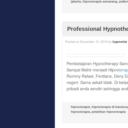
jakarta
,
hipnoterapis semarang
,
psiko
Professional Hypnothe
Posted on
December 10, 2015
by
hypnotist
Pembelajaran Hypnotherapy Sampa
Sampai Mahir menjadi Hipno
terap
Rommy Rafael, Ferdians, Deny Dar
negeri. Sama sekali tidak. Di ke
pribadi anda sendiri sehingga and
hipnoterapis
,
hipnoterapis di bandun
hipnoterapis
,
pelatihan hipnoterapis