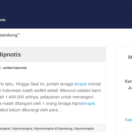
otis
i bandung"
Hipnotis
M
in
artikel-hipnotis
Kan
 tahu. Hingga Saat ini, jumlah tenaga
terapis
mental
J
i Indonesia masih sedikit sekali. Menurut catatan kami
s ialah 1:400.000 artinya, pelayanan untuk menangani
a masih ditangani oleh 1 orang tenaga hipno
terapis
sebut belum dikurangi oleh para…
Car
herapist
,
hipnoterapis
,
hipnoterapis di bandung
,
hipnoterapis