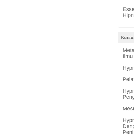
Esse
Hipn
Kursu
Meta
Ilmu
Hyp
Pela
Hypn
Peng
Mes
Hypn
Deng
Penj