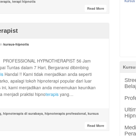
terapis
,
terapi hipnotis
Kursus 
Read More
rapist
in
kursus-hipnotis
PROFESSIONAL HYPNOTHERAPIST 56 Jam
i Tuntas dalam 7 Hari, Bergaransi dibimbing
Kursu
is
Handal !! Kami tidak menjadikan anda seperti
Stre
ko, apalagi tokoh hipnoterapi popular dari luar
Bela
las ini, kami menjadikan anda menemukan keunikan
a menjadi praktisi hipno
terapis
yang…
Prof
Ulti
g
,
hipnoterapis di surabaya
,
hipnoterapis professional
,
kursus
Hipn
Read More
Medi
Per