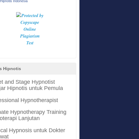
Hipnotis Indonesia
s Hipnotis
et and Stage Hypnotist
jar Hipnotis untuk Pemula
essional Hypnotherapist
mate Hypnotherapy Training
oterapi Lanjutan
cal Hypnosis untuk Dokter
awat