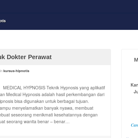
otis
uk Dokter Perawat
M
in
kursus-hipnotis
Kan
MEDICAL HYPNOSIS Teknik Hypnosis yang aplikatif
J
tan Medical Hypnosis adalah hasil perkembangan dari
hipnosis bisa digunakan untuk berbagai tujuan.
mampu menyelamatkan banyak nyawa, membuat
mbuat seseorang menikmati kesehatannya dengan
at seorang wanita benar – benar…
Car