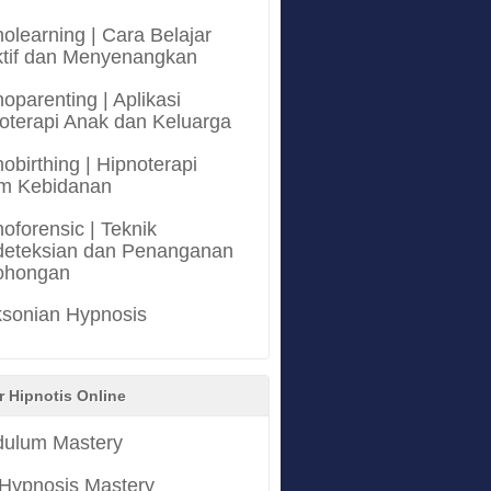
olearning | Cara Belajar
ktif dan Menyenangkan
oparenting | Aplikasi
oterapi Anak dan Keluarga
obirthing | Hipnoterapi
m Kebidanan
oforensic | Teknik
eteksian dan Penanganan
ohongan
ksonian Hypnosis
r Hipnotis Online
ulum Mastery
 Hypnosis Mastery