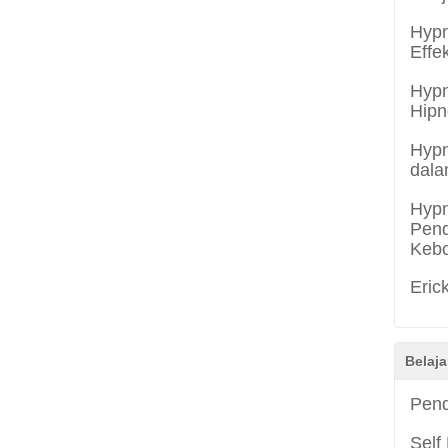
Hypn
Effe
Hypn
Hipn
Hypn
dala
Hypn
Pend
Keb
Eric
Belaja
Pend
Self