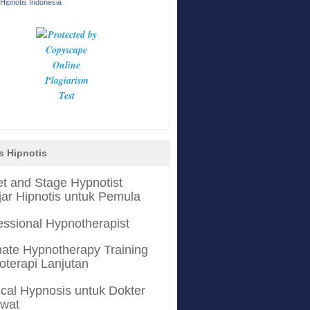
Hipnotis Indonesia
s Hipnotis
et and Stage Hypnotist
jar Hipnotis untuk Pemula
essional Hypnotherapist
mate Hypnotherapy Training
oterapi Lanjutan
cal Hypnosis untuk Dokter
awat