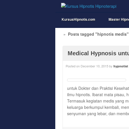
KursusHipnotis.com
Master Hipn
»
Posts tagged "hipnotis medis"
Medical Hypnosis unt
Posted on
December 10, 2015
by
hypnotist
untuk Dokter dan Praktisi Keseha
ilmu hipnotis. Ibarat mata pisau, 
Termasuk kegiatan medis yang 
keluarga berkumpul kembali, me
senyuman yang lebar, dan membu