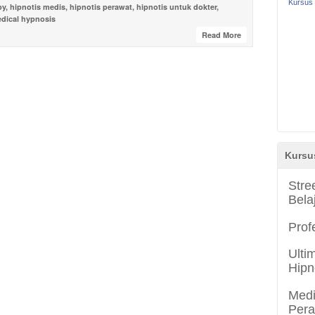
Kursus 
py
,
hipnotis medis
,
hipnotis perawat
,
hipnotis untuk dokter
,
dical hypnosis
Read More
Kursu
Stre
Bela
Prof
Ulti
Hipn
Medi
Per