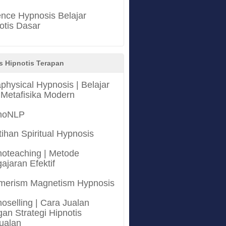
nce Hypnosis Belajar
otis Dasar
s Hipnotis Terapan
physical Hypnosis | Belajar
 Metafisika Modern
noNLP
tihan Spiritual Hypnosis
oteaching | Metode
ajaran Efektif
merism Magnetism Hypnosis
oselling | Cara Jualan
an Strategi Hipnotis
ualan