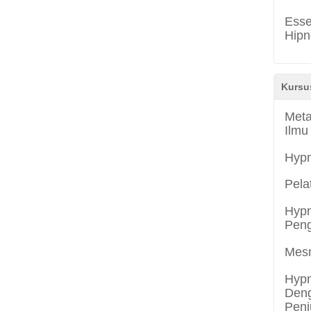
Esse
Hipn
Kursu
Meta
Ilmu
Hyp
Pela
Hypn
Peng
Mes
Hypn
Deng
Penj