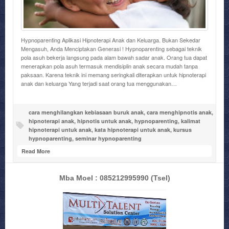
Hypnoparenting Aplikasi Hipnoterapi Anak dan Keluarga. Bukan Sekedar
Mengasuh, Anda Menciptakan Generasi ! Hypnoparenting sebagai teknik
pola asuh bekerja langsung pada alam bawah sadar anak. Orang tua dapat
menerapkan pola asuh termasuk mendisiplin anak secara mudah tanpa
paksaan. Karena teknik ini memang seringkali diterapkan untuk hipnoterapi
anak dan keluarga Yang terjadi saat orang tua menggunakan…
cara menghilangkan kebiasaan buruk anak
,
cara menghipnotis anak
,
hipnoterapi anak
,
hipnotis untuk anak
,
hypnoparenting
,
kalimat
hipnoterapi untuk anak
,
kata hipnoterapi untuk anak
,
kursus
hypnoparenting
,
seminar hypnoparenting
Read More
Mba Moel : 085212995990
(Tsel)