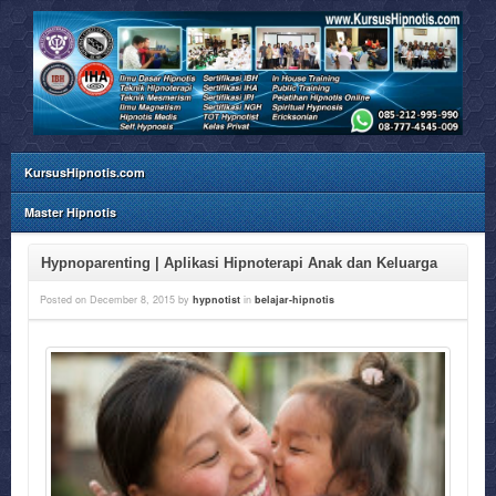
KursusHipnotis.com
Master Hipnotis
Hypnoparenting | Aplikasi Hipnoterapi Anak dan Keluarga
Posted on
December 8, 2015
by
hypnotist
in
belajar-hipnotis