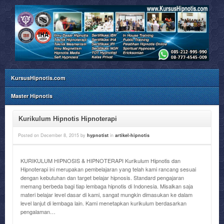
KursusHipnotis.com
Master Hipnotis
Kurikulum Hipnotis Hipnoterapi
Posted on
December 8, 2015
by
hypnotist
in
artikel-hipnotis
KURIKULUM HIPNOSIS & HIPNOTERAPI Kurikulum Hipnotis dan
Hipnoterapi ini merupakan pembelajaran yang telah kami rancang sesuai
dengan kebutuhan dan target belajar hipnosis. Standard pengajaran
memang berbeda bagi tiap lembaga hipnotis di Indonesia. Misalkan saja
materi belajar level dasar di kami, sangat mungkin dimasukan ke dalam
level lanjut di lembaga lain. Kami menetapkan kurikulum berdasarkan
pengalaman…