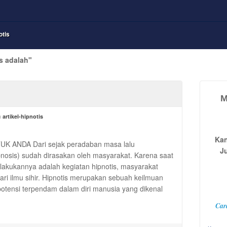
otis
s adalah"
M
n
artikel-hipnotis
Kan
 ANDA Dari sejak peradaban masa lalu
J
nosis) sudah dirasakan oleh masyarakat. Karena saat
ilakukannya adalah kegiatan hipnotis, masyarakat
ri ilmu sihir. Hipnotis merupakan sebuah keilmuan
tensi terpendam dalam diri manusia yang dikenal
Car