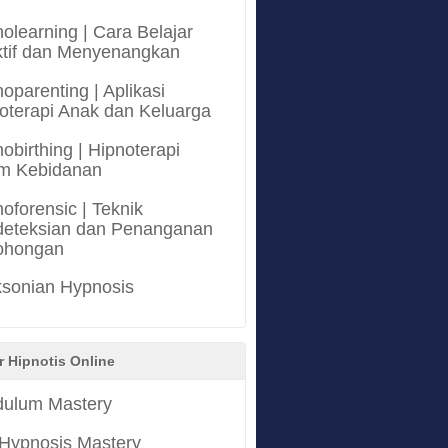
olearning | Cara Belajar
ktif dan Menyenangkan
oparenting | Aplikasi
oterapi Anak dan Keluarga
obirthing | Hipnoterapi
m Kebidanan
oforensic | Teknik
eteksian dan Penanganan
ohongan
ksonian Hypnosis
r Hipnotis Online
ulum Mastery
 Hypnosis Mastery