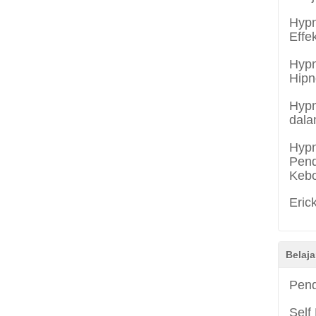
Hypn
Effe
Hypn
Hipn
Hypn
dala
Hypn
Pend
Keb
Eric
Belaja
Pend
Self