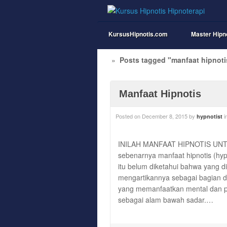
KursusHipnotis.com
Master Hipn
»
Posts tagged "manfaat hipnoti
Manfaat Hipnotis
Posted on
December 8, 2015
by
i
hypnotist
INILAH MANFAAT HIPNOTIS UNTUK
sebenarnya manfaat hipnotis (hyp
itu belum diketahui bahwa yang d
mengartikannya sebagai bagian da
yang memanfaatkan mental dan po
sebagai alam bawah sadar.…