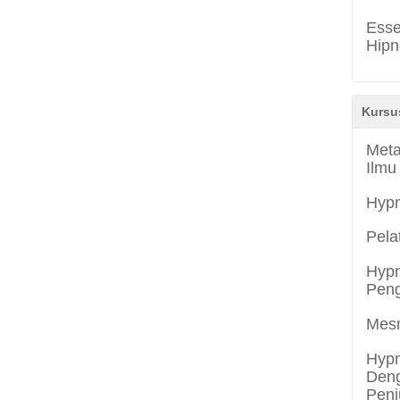
Esse
Hipn
Kursu
Meta
Ilmu
Hyp
Pela
Hypn
Peng
Mes
Hypn
Deng
Penj