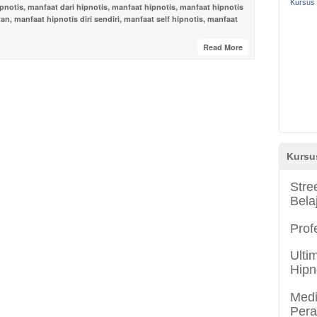
Kursus 
pnotis
,
manfaat dari hipnotis
,
manfaat hipnotis
,
manfaat hipnotis
tan
,
manfaat hipnotis diri sendiri
,
manfaat self hipnotis
,
manfaat
Read More
Kursu
Stre
Bela
Prof
Ulti
Hipn
Medi
Per