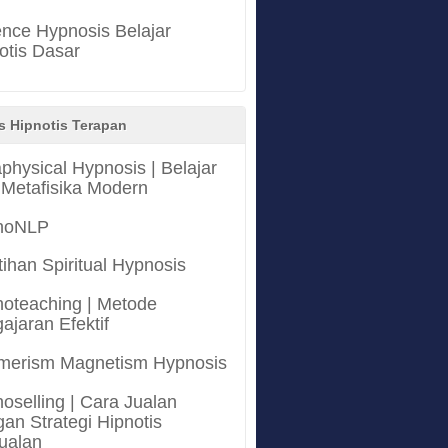
nce Hypnosis Belajar
otis Dasar
s Hipnotis Terapan
physical Hypnosis | Belajar
 Metafisika Modern
noNLP
tihan Spiritual Hypnosis
oteaching | Metode
ajaran Efektif
merism Magnetism Hypnosis
oselling | Cara Jualan
an Strategi Hipnotis
ualan