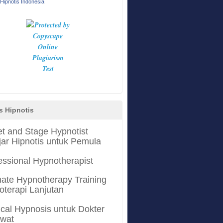
Hipnotis Indonesia
s Hipnotis
et and Stage Hypnotist
jar Hipnotis untuk Pemula
essional Hypnotherapist
mate Hypnotherapy Training
oterapi Lanjutan
cal Hypnosis untuk Dokter
awat