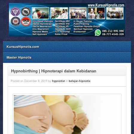
KursusHipnotis.com
Master Hipnotis
Hypnobirthing | Hipnoterapi dalam Kebidanan
Posted on
December 8, 2015
by
hypnotist
in
belajar-hipnotis