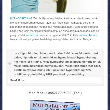
HYPNOBIRTHING
Teknik Hipnoterapi dalam kebidanan dan Nakes untuk
Membantu persalinan dengan Nyaman Anda ingin membantu persalinan
pasangan anda dengan mudah dan minim rasa sakit ? Atau anda seorang
bidan yang ingin meningkatkan kemampuan anda dalam menangani pasien
yang hendak
melahirkan
normal dengan mudah ? Ikutilah
Kursus Hipnotis
bersama kami yang membedah hipnoterapi dalam kebidanan Dengan…
cara hypnobirthing
,
hipnoterapi dalam kebidanan
,
hipnotis untuk
bidan
,
hipnotis untuk melahirkan
,
hypno laktasi
,
hypnobirthing
,
hypnosis for birthing
,
kelas hypnobirthing
,
manfaat hipnotis untuk
melahirkan
,
melahirkan normal mudah
,
melahirkan tanpa rasa sakit
,
pelatihan hypnobirthing 2021
,
pelatihan hypnobirthing 2022
,
pelatihan hypnobirthing 2023
,
proposal hypnobirthing
Read More
Mba Moel : 085212995990
(Tsel)