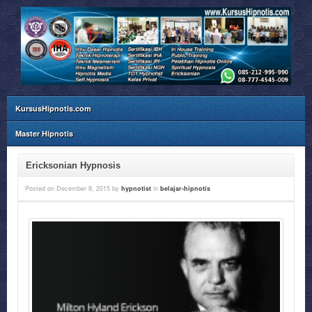
KursusHipnotis.com
Master Hipnotis
Ericksonian Hypnosis
Posted on
December 8, 2015
by
hypnotist
in
belajar-hipnotis