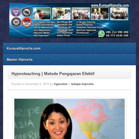
KursusHipnotis.com
Master Hipnotis
Hypnoteaching | Metode Pengajaran Efektif
Posted on
December 9, 2015
by
hypnotist
in
belajar-hipnotis