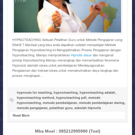
HYPNOTEACHING Sebuah Pelatihan Guru untuk Metode Pengajaran yang
Efektif 7 Manfaat yang bisa anda dapatkan setelah mempelajari Metode
Pengajaran Hypnoteaching ini Mengoptimalkan Proses Pengajaran dengan
Hypnoteaching. Mampu mempraktekan
Hipnotis dasar
dan mengenal
prinsip Hypnoteaching Mampu menangkap dan memanfaatkan fenomena
Hypnosis alamiah siswa untuk pembelajaran Mendayagunakan
Pengalaman dan Indrawi siswa untuk memaksimalkan daya tangkap dan
proses menghapal…
hypnosis for teaching
,
hypnoteaching
,
hypnoteaching adalah
,
hypnoteaching method
,
hypnoteaching pdf
,
metode
hypnoteaching
,
metode pembelajaran
,
metode pembelajaran daring
,
metode pengajaran
,
pelatihan guru
,
sekolah hipnotis
Read More
Mba Moel : 085212995990
(Tsel)