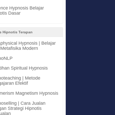
nce Hypnosis Belajar
otis Dasar
s Hipnotis Terapan
physical Hypnosis | Belajar
 Metafisika Modern
noNLP
tihan Spiritual Hypnosis
oteaching | Metode
ajaran Efektif
merism Magnetism Hypnosis
oselling | Cara Jualan
an Strategi Hipnotis
ualan