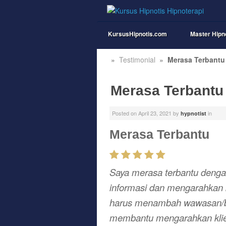
KursusHipnotis.com
Master Hipn
»
Testimonial
»
Merasa Terbantu
Merasa Terbantu
Posted on
April 23, 2021
by
in
hypnotist
Merasa Terbantu
Saya merasa terbantu denga
informasi dan mengarahkan 
harus menambah wawasan/ba
membantu mengarahkan klie