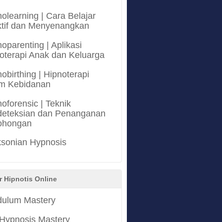
olearning | Cara Belajar
ktif dan Menyenangkan
oparenting | Aplikasi
oterapi Anak dan Keluarga
obirthing | Hipnoterapi
m Kebidanan
oforensic | Teknik
eteksian dan Penanganan
ohongan
ksonian Hypnosis
r Hipnotis Online
ulum Mastery
 Hypnosis Mastery