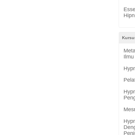
Esse
Hipn
Kursu
Meta
Ilmu
Hyp
Pela
Hypn
Peng
Mes
Hypn
Deng
Penj