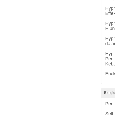
Hypn
Effe
Hypn
Hipn
Hypn
dala
Hypn
Pend
Keb
Eric
Belaja
Pend
Self