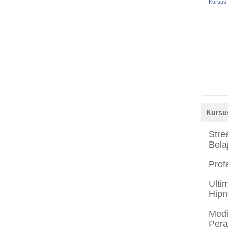
Kursus 
Kursu
Stre
Bela
Prof
Ulti
Hipn
Medi
Per