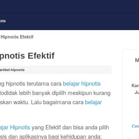
otis
 Hipnotis Efektif
pnotis Efektif
M
artikel-hipnotis
g hipnotis terutama cara
belajar hipnotis
Kan
todidak lebih banyak dipilih meskipun kurang
J
iskan waktu. Lalu bagaimana cara
belajar
ajar Hipnotis
yang Efektif dan
bisa anda pilih
Car
sis dan aplikasinya bagi kehidupan anda: