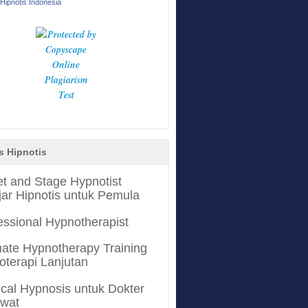
Hipnotis Indonesia
s Hipnotis
et and Stage Hypnotist
jar Hipnotis untuk Pemula
essional Hypnotherapist
mate Hypnotherapy Training
oterapi Lanjutan
cal Hypnosis untuk Dokter
awat