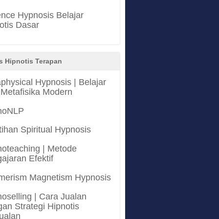
nce Hypnosis Belajar
otis Dasar
s Hipnotis Terapan
physical Hypnosis | Belajar
 Metafisika Modern
noNLP
tihan Spiritual Hypnosis
oteaching | Metode
ajaran Efektif
merism Magnetism Hypnosis
oselling | Cara Jualan
an Strategi Hipnotis
ualan