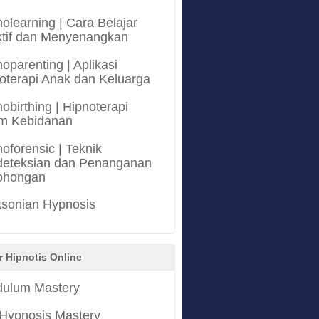
olearning | Cara Belajar
ktif dan Menyenangkan
oparenting | Aplikasi
oterapi Anak dan Keluarga
obirthing | Hipnoterapi
m Kebidanan
oforensic | Teknik
eteksian dan Penanganan
ohongan
ksonian Hypnosis
r Hipnotis Online
ulum Mastery
 Hypnosis Mastery