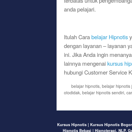
terbatas untuk pengembangan 
anda pelajari.
Itulah Cara
belajar Hipnotis
y
dengan layanan – layanan ya
ini.
Jika Anda ingin menany
lainnya mengenai
kursus hip
hubungi Customer Service 
belajar hipnotis
,
belajar hipnotis 
otodidak
,
belajar hipnotis sendiri
,
car
Kursus Hipnotis | Kursus Hipnotis Bogor
Hipnotis Bekasi | Hipnoterapi, NLP,