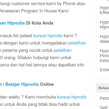
bungi customer service kami by Phone atau
Hypn
 Penawaran
Program In House Kami
Effe
han Hipnotis
Di Kota Anda
Hypn
Hipn
asuk list jadwal
kursus hipnotis
kami ?
Hypn
dala
ma dengan kami untuk mengadakan
pelatihan
h peserta yang cocok untuk
pelatihan
Hypn
Pend
0 orang. Silakan hubungi kami untuk
Keb
ma dan hal-hal lainnya atau dapatkan info
Eric
h /
Belajar Hipnotis
Online
Belaja
ak dan waktu ? Kami membuka
kursus hipnotis
Pend
kan untuk Anda yang tidak bisa hadir untuk
Self