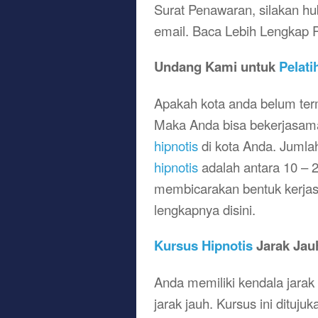
Surat Penawaran, silakan hu
email. Baca Lebih Lengkap
Undang Kami untuk
Pelati
Apakah kota anda belum term
Maka Anda bisa bekerjasa
hipnotis
di kota Anda. Jumla
hipnotis
adalah antara 10 – 2
membicarakan bentuk kerjasa
lengkapnya disini.
Kursus Hipnotis
Jarak Jau
Anda memiliki kendala jar
jarak jauh. Kursus ini dituju