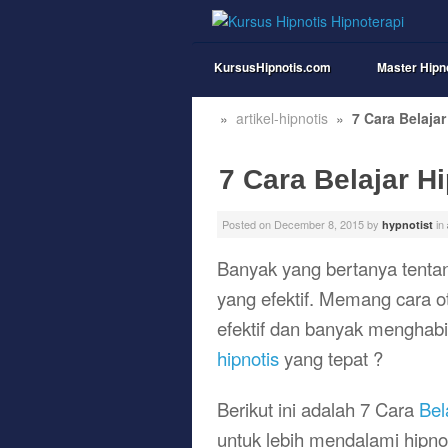
KursusHipnotis.com
Master Hipn
»
artikel-hipnotis
»
7 Cara Belajar
7 Cara Belajar Hi
Posted on
December 8, 2015
by
in
hypnotist
Banyak yang bertanya tentan
yang efektif. Memang cara o
efektif dan banyak menghab
hipnotis
yang tepat ?
Berikut ini adalah 7 Cara
Bel
untuk lebih mendalami hipno