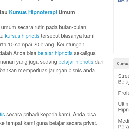
Kursus 
atau
Kursus Hipnoterapi
Umum
umum secara rutin pada bulan-bulan
au
kursus hipnotis
tersebut biasanya kami
erta 10 sampai 20 orang. Keuntungan
dalah Anda bisa
belajar hipnotis
sekaligus
emanan yang juga sedang
belajar hipnotis
dan
Kursu
bahkan memperluas jaringan bisnis anda.
Stre
Bela
Prof
Ulti
Hipn
tis
secara pribadi kepada kami, Anda bisa
Medi
ke tempat kami guna belajar secara privat.
Per