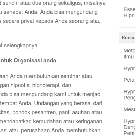
uti sendiri atau dua orang sekaligus, misalnya
Esse
au sahabat Anda.
Anda bisa mengundang
Hipn
s secara privat kepada Anda seorang atau
Kursu
vat selengkapnya
Meta
Ilmu
ntuk Organisasi anda
Hyp
ahaan Anda membutuhkan seminar atau
Pela
gan hipnotis, hipnoterapi, dan
Hypn
nda bisa mengundang kami untuk menjadi
Peng
i tempat Anda. Undangan yang berasal dari
Mes
sitas, pondok pesantren, panti asuhan atau
a mendapatkan kemudahan atau keringanan
Hypn
Deng
nisasi atau perusahaan Anda membutuhkan
Penj