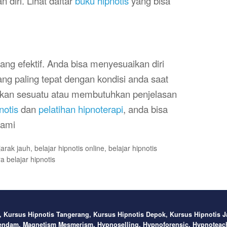
diri. Lihat daftar
buku hipnotis
yang bisa
ang efektif. Anda bisa menyesuaikan diri
ng paling tepat dengan kondisi anda saat
akan sesuatu atau membutuhkan penjelasan
notis
dan
pelatihan hipnoterapi
, anda bisa
Kami
jarak jauh
,
belajar hipnotis online
,
belajar hipnotis
a belajar hipnotis
, Kursus Hipnotis Tangerang, Kursus Hipnotis Depok, Kursus Hipnotis 
 Gendam, Magnetism Mesmerism, Hypnoselling, Hypnoforensic, Hypnoteac