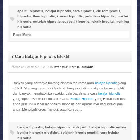
apa itu hipnotis
,
belajar hipnotis
,
cara hipnotis
,
ciri terhipnotis
,
hipnotis
,
ilmu hipnotis
,
kursus hipnotis
,
pelatihan hipnotis
,
praktek
hipnotis
,
sekolah hipnotis
,
sugesti hipnotis
,
teknik induksi
,
training
hipnotis
Read More
7 Cara Belajar Hipnotis Efektif
Posted on
December 8, 2015
by
hypnotist
in
artikel-hipnotis
Banyak yang bertanya tentang hipnotis terutama cara
belajar hipnotis
yang
efektif. Memang cara otodidak lebih banyak dipilih meskipun kurang efektif
dan banyak menghabiskan waktu. Lalu bagaimana cara
belajar hipnotis
yang tepat ? Berikut ini adalah 7 Cara
Belajar Hipnotis
yang Efektif dan bisa
anda pilih untuk lebih mendalami hipnosis dan aplikasinya bagi kehidupan
anda: Mengikuti Kelas Hipnotis atau Kursus…
belajar hipnotis
,
belajar hipnotis jarak jauh
,
belajar hipnotis online
,
belajar hipnotis otodidak
,
belajar hipnotis sendiri
,
cara belajar
hipnotis