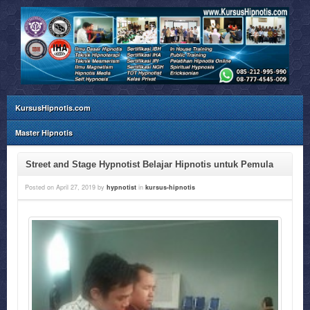
KursusHipnotis.com
Master Hipnotis
Street and Stage Hypnotist Belajar Hipnotis untuk Pemula
Posted on
April 27, 2019
by
hypnotist
in
kursus-hipnotis