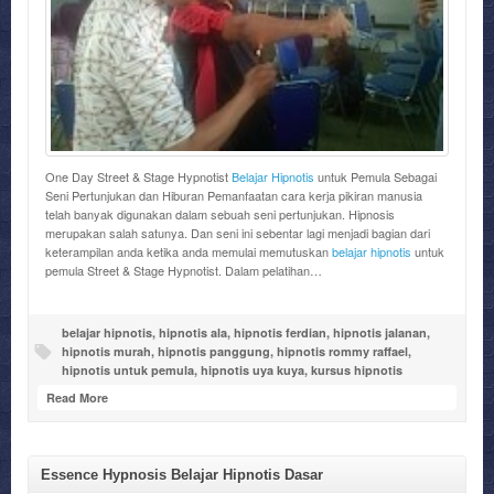
One Day Street & Stage Hypnotist
Belajar Hipnotis
untuk Pemula Sebagai
Seni Pertunjukan dan Hiburan Pemanfaatan cara kerja pikiran manusia
telah banyak digunakan dalam sebuah seni pertunjukan. Hipnosis
merupakan salah satunya. Dan seni ini sebentar lagi menjadi bagian dari
keterampilan anda ketika anda memulai memutuskan
belajar hipnotis
untuk
pemula Street & Stage Hypnotist. Dalam pelatihan…
belajar hipnotis
,
hipnotis ala
,
hipnotis ferdian
,
hipnotis jalanan
,
hipnotis murah
,
hipnotis panggung
,
hipnotis rommy raffael
,
hipnotis untuk pemula
,
hipnotis uya kuya
,
kursus hipnotis
Read More
Essence Hypnosis Belajar Hipnotis Dasar