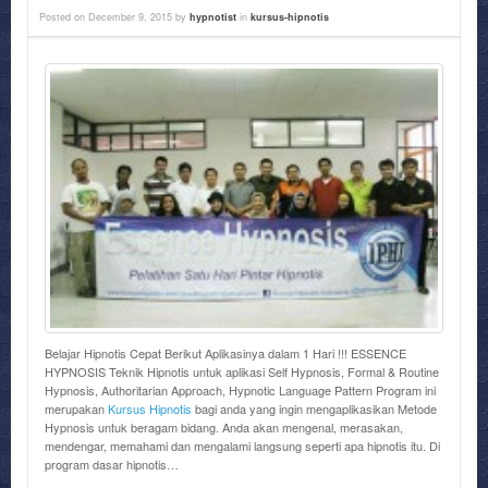
Posted on
December 9, 2015
by
hypnotist
in
kursus-hipnotis
Belajar Hipnotis Cepat Berikut Aplikasinya dalam 1 Hari !!! ESSENCE
HYPNOSIS Teknik Hipnotis untuk aplikasi Self Hypnosis, Formal & Routine
Hypnosis, Authoritarian Approach, Hypnotic Language Pattern Program ini
merupakan
Kursus Hipnotis
bagi anda yang ingin mengaplikasikan Metode
Hypnosis untuk beragam bidang. Anda akan mengenal, merasakan,
mendengar, memahami dan mengalami langsung seperti apa hipnotis itu. Di
program dasar hipnotis…