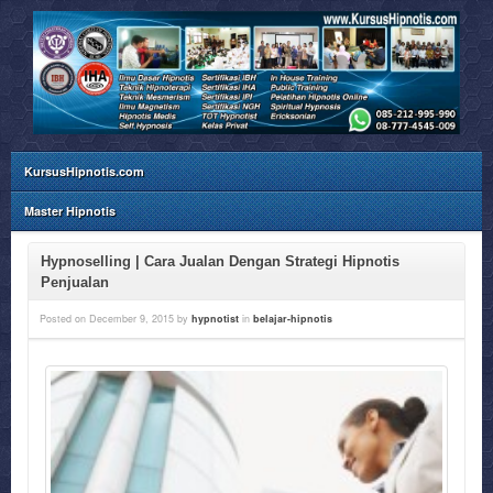
KursusHipnotis.com
Master Hipnotis
Hypnoselling | Cara Jualan Dengan Strategi Hipnotis
Penjualan
Posted on
December 9, 2015
by
hypnotist
in
belajar-hipnotis