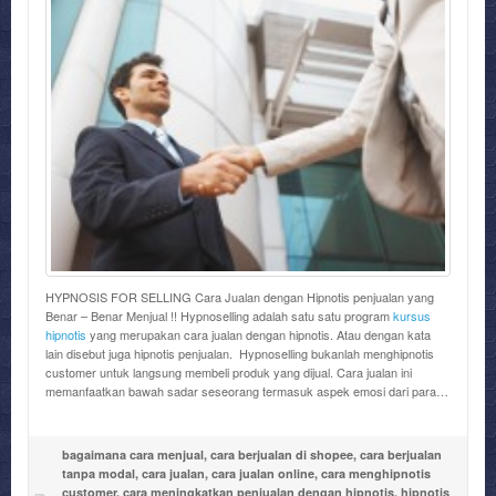
HYPNOSIS FOR SELLING Cara Jualan dengan Hipnotis penjualan yang
Benar – Benar Menjual !! Hypnoselling adalah satu satu program
kursus
hipnotis
yang merupakan cara jualan dengan hipnotis. Atau dengan kata
lain disebut juga hipnotis penjualan. Hypnoselling bukanlah menghipnotis
customer untuk langsung membeli produk yang dijual. Cara jualan ini
memanfaatkan bawah sadar seseorang termasuk aspek emosi dari para…
bagaimana cara menjual
,
cara berjualan di shopee
,
cara berjualan
tanpa modal
,
cara jualan
,
cara jualan online
,
cara menghipnotis
customer
,
cara meningkatkan penjualan dengan hipnotis
,
hipnotis