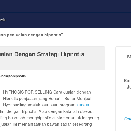
otis
kan penjualan dengan hipnotis"
ualan Dengan Strategi Hipnotis
M
n
belajar-hipnotis
Kan
J
HYPNOSIS FOR SELLING Cara Jualan dengan
Hipnotis penjualan yang Benar – Benar Menjual !!
Hypnoselling adalah satu satu program
kursus
an dengan hipnotis. Atau dengan kata lain disebut
lling bukanlah menghipnotis customer untuk langsung
Car
a jualan ini memanfaatkan bawah sadar seseorang
…