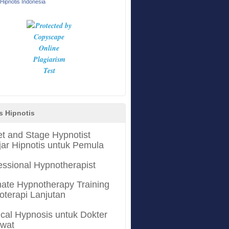
Hipnotis Indonesia
s Hipnotis
et and Stage Hypnotist
jar Hipnotis untuk Pemula
essional Hypnotherapist
mate Hypnotherapy Training
oterapi Lanjutan
cal Hypnosis untuk Dokter
awat