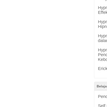
Hypn
Effe
Hypn
Hipn
Hypn
dala
Hypn
Pend
Keb
Eric
Belaja
Pend
Self