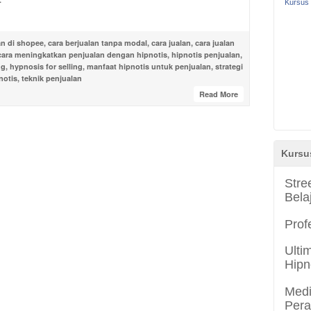
Kursus 
an di shopee
,
cara berjualan tanpa modal
,
cara jualan
,
cara jualan
cara meningkatkan penjualan dengan hipnotis
,
hipnotis penjualan
,
ng
,
hypnosis for selling
,
manfaat hipnotis untuk penjualan
,
strategi
notis
,
teknik penjualan
Read More
Kursu
Stre
Bela
Prof
Ulti
Hipn
Medi
Per