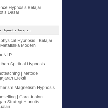
nce Hypnosis Belajar
otis Dasar
s Hipnotis Terapan
physical Hypnosis | Belajar
 Metafisika Modern
noNLP
tihan Spiritual Hypnosis
oteaching | Metode
ajaran Efektif
merism Magnetism Hypnosis
oselling | Cara Jualan
an Strategi Hipnotis
ualan