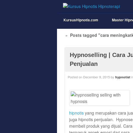
KursusHipnotis.com
Master Hipn
»
Posts tagged "cara meningkat
Hypnoselling | Cara J
Penjualan
Posted on
December 9, 2015
by
i
hypnotist
hipnotis
yang merupakan cara jual
juga hipnotis penjualan. Hypnose
membeli produk yang dijual. Car
termasuk aspek emosi dari para