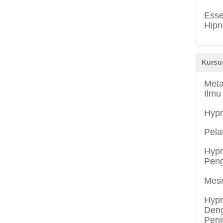
Esse
Hipn
Kursu
Meta
Ilmu
Hyp
Pela
Hypn
Peng
Mes
Hypn
Deng
Penj