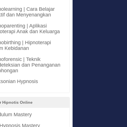
olearning | Cara Belajar
ktif dan Menyenangkan
oparenting | Aplikasi
oterapi Anak dan Keluarga
obirthing | Hipnoterapi
m Kebidanan
oforensic | Teknik
eteksian dan Penanganan
ohongan
ksonian Hypnosis
r Hipnotis Online
ulum Mastery
 Hypnosis Mastery