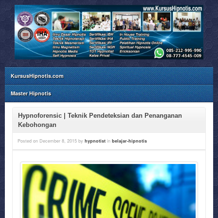
KursusHipnotis.com
Master Hipnotis
Hypnoforensic | Teknik Pendeteksian dan Penanganan
Kebohongan
Posted on
December 8, 2015
by
hypnotist
in
belajar-hipnotis