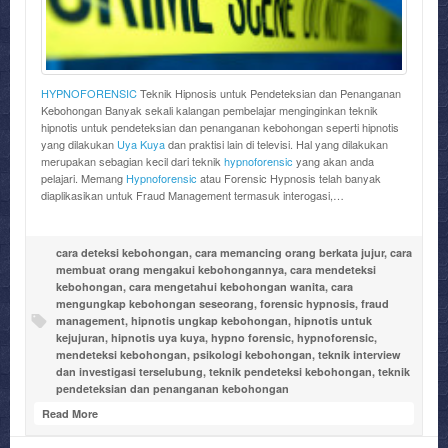
HYPNOFORENSIC
Teknik Hipnosis untuk Pendeteksian dan Penanganan
Kebohongan Banyak sekali kalangan pembelajar menginginkan teknik
hipnotis untuk pendeteksian dan penanganan kebohongan seperti hipnotis
yang dilakukan
Uya Kuya
dan praktisi lain di televisi. Hal yang dilakukan
merupakan sebagian kecil dari teknik
hypnoforensic
yang akan anda
pelajari. Memang
Hypnoforensic
atau Forensic Hypnosis telah banyak
diaplikasikan untuk Fraud Management termasuk interogasi,…
cara deteksi kebohongan
,
cara memancing orang berkata jujur
,
cara
membuat orang mengakui kebohongannya
,
cara mendeteksi
kebohongan
,
cara mengetahui kebohongan wanita
,
cara
mengungkap kebohongan seseorang
,
forensic hypnosis
,
fraud
management
,
hipnotis ungkap kebohongan
,
hipnotis untuk
kejujuran
,
hipnotis uya kuya
,
hypno forensic
,
hypnoforensic
,
mendeteksi kebohongan
,
psikologi kebohongan
,
teknik interview
dan investigasi terselubung
,
teknik pendeteksi kebohongan
,
teknik
pendeteksian dan penanganan kebohongan
Read More