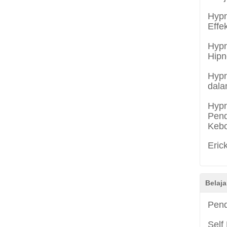
Hypn
Effe
Hypn
Hipn
Hypn
dala
Hypn
Pend
Keb
Eric
Belaja
Pend
Self