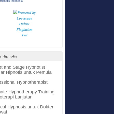
Hipnotis Indonesia
s Hipnotis
et and Stage Hypnotist
jar Hipnotis untuk Pemula
essional Hypnotherapist
mate Hypnotherapy Training
oterapi Lanjutan
cal Hypnosis untuk Dokter
awat