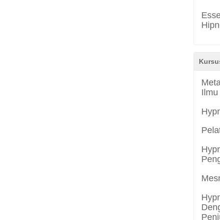
Esse
Hipn
Kursu
Meta
Ilmu
Hyp
Pela
Hypn
Peng
Mes
Hypn
Deng
Penj