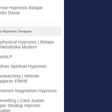
nce Hypnosis Belajar
otis Dasar
s Hipnotis Terapan
physical Hypnosis | Belajar
 Metafisika Modern
noNLP
tihan Spiritual Hypnosis
oteaching | Metode
ajaran Efektif
merism Magnetism Hypnosis
oselling | Cara Jualan
an Strategi Hipnotis
ualan