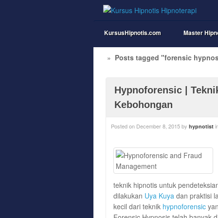
KursusHipnotis.com
Master Hipn
»
Posts tagged "forensic hypnos
Hypnoforensic | Tekn
Kebohongan
Posted on
December 8, 2015
by
i
hypnotist
teknik hipnotis untuk pendeteksi
dilakukan
Uya Kuya
dan praktisi l
kecil dari teknik
hypnoforensic
yan
Forensic Hypnosis telah banyak 