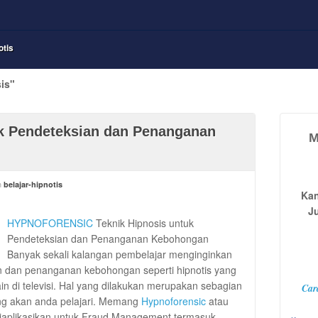
otis
is"
ik Pendeteksian dan Penanganan
M
n
belajar-hipnotis
Kan
J
HYPNOFORENSIC
Teknik Hipnosis untuk
Pendeteksian dan Penanganan Kebohongan
Banyak sekali kalangan pembelajar menginginkan
an dan penanganan kebohongan seperti hipnotis yang
ain di televisi. Hal yang dilakukan merupakan sebagian
Car
g akan anda pelajari. Memang
Hypnoforensic
atau
diaplikasikan untuk Fraud Management termasuk