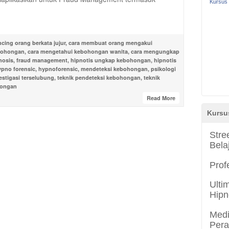
Kursus 
ing orang berkata jujur
,
cara membuat orang mengakui
bohongan
,
cara mengetahui kebohongan wanita
,
cara mengungkap
nosis
,
fraud management
,
hipnotis ungkap kebohongan
,
hipnotis
ypno forensic
,
hypnoforensic
,
mendeteksi kebohongan
,
psikologi
estigasi terselubung
,
teknik pendeteksi kebohongan
,
teknik
hongan
Read More
Kursu
Stre
Bela
Prof
Ulti
Hipn
Medi
Per