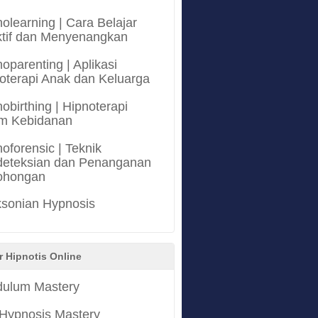
olearning | Cara Belajar
ktif dan Menyenangkan
oparenting | Aplikasi
oterapi Anak dan Keluarga
obirthing | Hipnoterapi
m Kebidanan
oforensic | Teknik
eteksian dan Penanganan
ohongan
ksonian Hypnosis
r Hipnotis Online
ulum Mastery
 Hypnosis Mastery