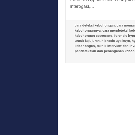
interogasi,…
cara deteksi kebohongan
,
cara memanc
kebohongannya
,
cara mendeteksi ke
kebohongan seseorang
,
forensic hyp
untuk kejujuran
,
hipnotis uya kuya
,
h
kebohongan
,
teknik interview dan inv
pendeteksian dan penanganan kebo