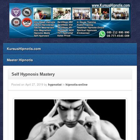
KursusHipnotis.com
Master Hipnotis
Self Hypnosis Mastery
Posted on
April 27, 2019
by
hypnotist
in
hipnotis-online