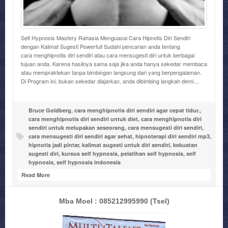
Self Hypnosis Mastery Rahasia Menguasai Cara Hipnotis Diri Sendiri
dengan Kalimat Sugesti Powerfull Sudahi pencarian anda tentang
cara menghipnotis diri sendiri atau cara mensugesti diri untuk berbagai
tujuan anda. Karena hasilnya sama saja jika anda hanya sekedar membaca
atau mempraktekan tanpa bimbingan langsung dari yang berpengalaman.
Di Program ini, bukan sekedar diajarkan, anda dibimbing langkah demi…
Bruce Goldberg
,
cara menghipnotis diri sendiri agar cepat tidur.
,
cara menghipnotis diri sendiri untuk diet
,
cara menghipnotis diri
sendiri untuk melupakan seseorang
,
cara mensugesti diri sendiri
,
cara mensugesti diri sendiri agar sehat
,
hipnoterapi diri sendiri mp3
,
hipnotis jadi pintar
,
kalimat sugesti untuk diri sendiri
,
kekuatan
sugesti diri
,
kursus self hypnosis
,
pelatihan self hypnosis
,
self
hypnosis
,
self hypnosis indonesia
Read More
Mba Moel : 085212995990
(Tsel)