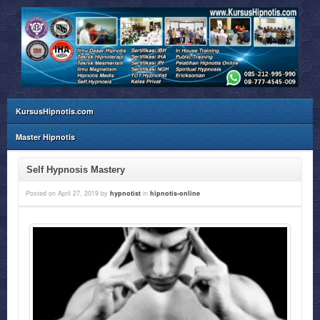
KursusHipnotis.com
Master Hipnotis
Self Hypnosis Mastery
Posted on
April 27, 2019
by
hypnotist
in
hipnotis-online