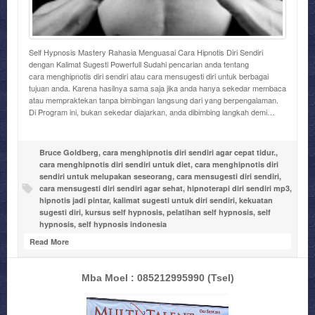
Self Hypnosis Mastery Rahasia Menguasai Cara Hipnotis Diri Sendiri
dengan Kalimat Sugesti Powerfull Sudahi pencarian anda tentang
cara menghipnotis diri sendiri atau cara mensugesti diri untuk berbagai
tujuan anda. Karena hasilnya sama saja jika anda hanya sekedar membaca
atau mempraktekan tanpa bimbingan langsung dari yang berpengalaman.
Di Program ini, bukan sekedar diajarkan, anda dibimbing langkah demi…
Bruce Goldberg
,
cara menghipnotis diri sendiri agar cepat tidur.
,
cara menghipnotis diri sendiri untuk diet
,
cara menghipnotis diri
sendiri untuk melupakan seseorang
,
cara mensugesti diri sendiri
,
cara mensugesti diri sendiri agar sehat
,
hipnoterapi diri sendiri mp3
,
hipnotis jadi pintar
,
kalimat sugesti untuk diri sendiri
,
kekuatan
sugesti diri
,
kursus self hypnosis
,
pelatihan self hypnosis
,
self
hypnosis
,
self hypnosis indonesia
Read More
Mba Moel : 085212995990
(Tsel)