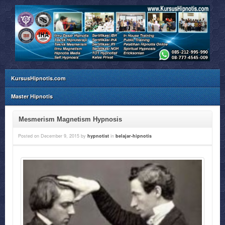
KursusHipnotis.com
Master Hipnotis
Mesmerism Magnetism Hypnosis
Posted on
December 9, 2015
by
hypnotist
in
belajar-hipnotis