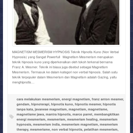
MAGNETISM MESMERISM HYPNOSIS Teknik Hipnotis Kuno (Non Verbal
Hypnosis) yang Sangat Powerfull Magnetism Mesmerism merupakan
teknik hipnosis kuno yang diperkenalkan oleh tokoh terkenal bernama
Franz A. Mesmer. Teknik ini biasa juga disebut sebagai Magnetism
Mesmerism. Termasuk ke dalam kategori non verbal hipnosis. Salah satu
teknik terpopuler dalam Mesmerism dan Magnetism adalah Gazing, yaitu
menghipnotis…
cara melakukan mesmerism
,
energi magnetism
,
franz anton mesmer
,
gendam
,
hipnoterapi
,
hipnotis kuno
,
hipnotis mesmer
,
hipnotis
tanpa kata
,
javanese magnetism
,
magnetism
,
magnetisme
,
magnetisme jawa
,
mantra hipnotis
,
marco parret
,
membangkitkan
energi mesmerism
,
mesmerism
,
mesmerism healing
,
mesmerism
hypnosis
,
mesmerism india
,
mesmerism magnetism
,
mesmerism
therapy
,
mesmerisme
,
non verbal hipnotis
,
pelatihan mesmerism
,