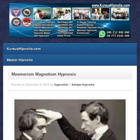
KursusHipnotis.com
Master Hipnotis
Mesmerism Magnetism Hypnosis
Posted on
December 9, 2015
by
hypnotist
in
belajar-hipnotis