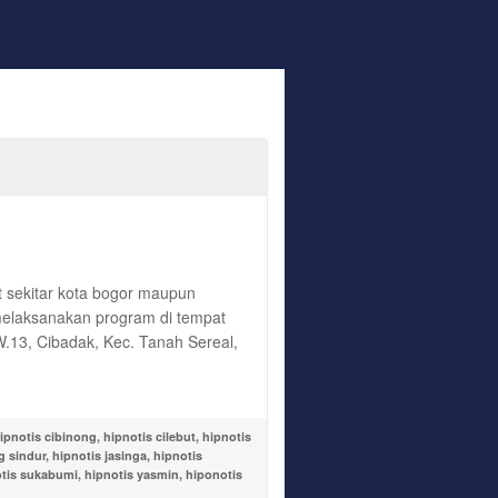
 sekitar kota bogor maupun
 melaksanakan program di tempat
RW.13, Cibadak, Kec. Tanah Sereal,
ipnotis cibinong
,
hipnotis cilebut
,
hipnotis
g sindur
,
hipnotis jasinga
,
hipnotis
otis sukabumi
,
hipnotis yasmin
,
hiponotis