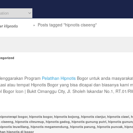
»
Posts tagged "hipnotis ciseeng"
r Hipnotis
tegorized
lenggarakan Program
Pelatihan Hipnotis
Bogor untuk anda masyarakat
asi atau tempat Hipnotis Bogor yang bisa dicapai dan biasanya kami
el Bogor Icon | Bukit Cimanggu City, Jl. Sholeh Iskandar No.1, RT.01/
hipnoterapi bogor
,
hipnotis bogor
,
hipnotis bojong
,
hipnotis cianjur
,
hipnotis ciawi
,
h
s ciseeng
,
hipnotis citeureup
,
hipnotis gadog
,
hipnotis gunung putri
,
hipnotis gunun
hipnotis leuwiliang
,
hipnotis megamendung
,
hipnotis parung
,
hipnotis puncak
,
hipn
ihan hipnotis di bogor