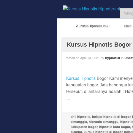
KursusHipnotis.com
Maste
Kursus Hipnotis Bogor
Posted on
April 13, 2021
by
in
hypnotist
Unca
Kursus Hipnotis
Bogor Kami menye
kabupaten bogor. Ada beberapa lok
tersebut, di antaranya adalah : Hot
…
ahli hipnotis
,
belajar hipnotis di bogor
,
cimanggis
,
hipnotis cimanggu
,
hipnoti
kabupaten bogor
,
hipnotis kota bogor
,
cisarua
,
kursus hipnotis di bogor
,
pelat