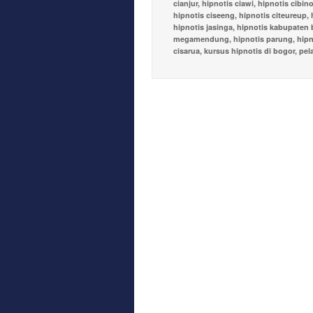
cianjur
,
hipnotis ciawi
,
hipnotis cibin
hipnotis ciseeng
,
hipnotis citeureup
,
hipnotis jasinga
,
hipnotis kabupaten 
megamendung
,
hipnotis parung
,
hipn
cisarua
,
kursus hipnotis di bogor
,
pel