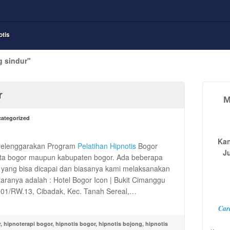
otis
g sindur"
r
M
ategorized
Kan
elenggarakan Program
Pelatihan Hipnotis
Bogor
J
ota bogor maupun kabupaten bogor. Ada beberapa
r yang bisa dicapai dan biasanya kami melaksanakan
taranya adalah : Hotel Bogor Icon | Bukit Cimanggu
RT.01/RW.13, Cibadak, Kec. Tanah Sereal,…
Car
r
,
hipnoterapi bogor
,
hipnotis bogor
,
hipnotis bojong
,
hipnotis