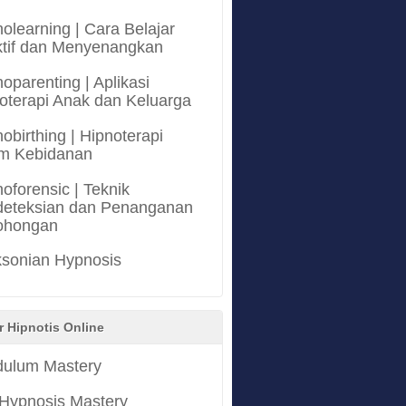
olearning | Cara Belajar
ktif dan Menyenangkan
oparenting | Aplikasi
oterapi Anak dan Keluarga
obirthing | Hipnoterapi
m Kebidanan
oforensic | Teknik
eteksian dan Penanganan
ohongan
ksonian Hypnosis
r Hipnotis Online
ulum Mastery
 Hypnosis Mastery