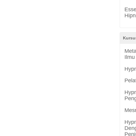
Esse
Hipn
Kursu
Meta
Ilmu
Hyp
Pela
Hypn
Peng
Mes
Hypn
Deng
Penj