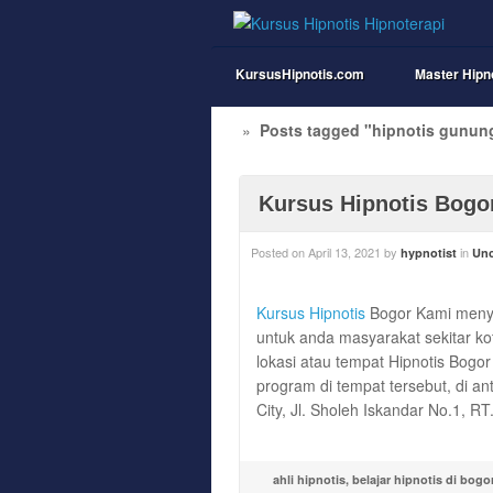
KursusHipnotis.com
Master Hipn
»
Posts tagged "hipnotis gunun
Kursus Hipnotis Bogo
Posted on
April 13, 2021
by
in
hypnotist
Unc
Kursus Hipnotis
Bogor Kami meny
untuk anda masyarakat sekitar k
lokasi atau tempat Hipnotis Bogo
program di tempat tersebut, di an
City, Jl. Sholeh Iskandar No.1, 
ahli hipnotis
,
belajar hipnotis di bogo