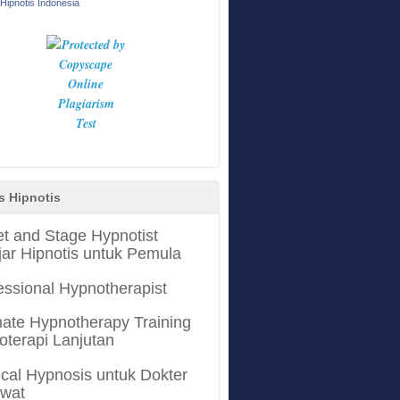
Hipnotis Indonesia
s Hipnotis
et and Stage Hypnotist
jar Hipnotis untuk Pemula
essional Hypnotherapist
mate Hypnotherapy Training
oterapi Lanjutan
cal Hypnosis untuk Dokter
awat