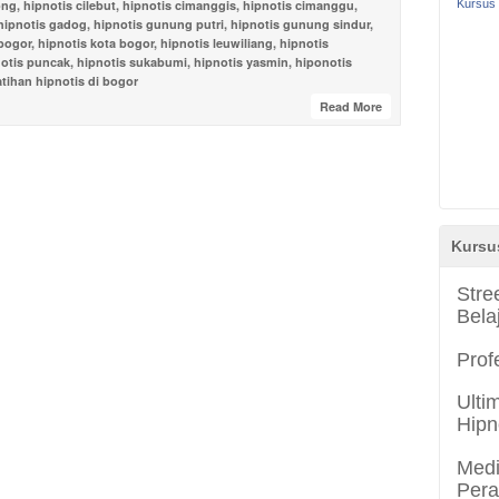
ong
,
hipnotis cilebut
,
hipnotis cimanggis
,
hipnotis cimanggu
,
Kursus 
hipnotis gadog
,
hipnotis gunung putri
,
hipnotis gunung sindur
,
bogor
,
hipnotis kota bogor
,
hipnotis leuwiliang
,
hipnotis
otis puncak
,
hipnotis sukabumi
,
hipnotis yasmin
,
hiponotis
atihan hipnotis di bogor
Read More
Kursu
Stre
Bela
Prof
Ulti
Hipn
Medi
Per