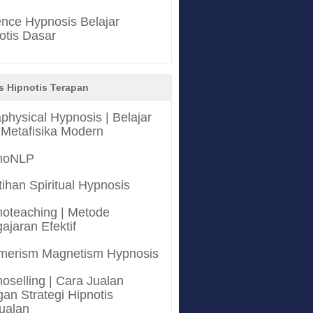
nce Hypnosis Belajar
otis Dasar
s Hipnotis Terapan
physical Hypnosis | Belajar
 Metafisika Modern
noNLP
tihan Spiritual Hypnosis
oteaching | Metode
ajaran Efektif
merism Magnetism Hypnosis
oselling | Cara Jualan
an Strategi Hipnotis
ualan