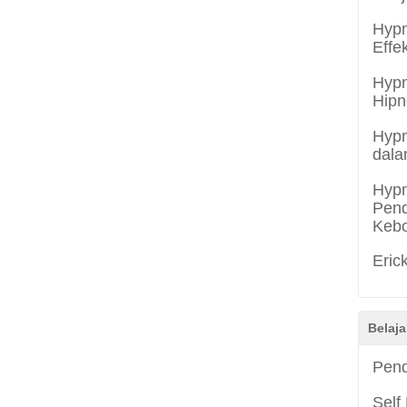
Hypn
Effe
Hypn
Hipn
Hypn
dala
Hypn
Pend
Keb
Eric
Belaja
Pend
Self