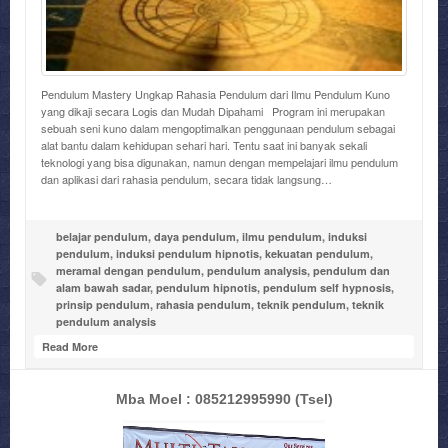
Pendulum Mastery Ungkap Rahasia Pendulum dari Ilmu Pendulum Kuno
yang dikaji secara Logis dan Mudah Dipahami Program ini merupakan
sebuah seni kuno dalam mengoptimalkan penggunaan pendulum sebagai
alat bantu dalam kehidupan sehari hari. Tentu saat ini banyak sekali
teknologi yang bisa digunakan, namun dengan mempelajari ilmu pendulum
dan aplikasi dari rahasia pendulum, secara tidak langsung…
belajar pendulum
,
daya pendulum
,
ilmu pendulum
,
induksi
pendulum
,
induksi pendulum hipnotis
,
kekuatan pendulum
,
meramal dengan pendulum
,
pendulum analysis
,
pendulum dan
alam bawah sadar
,
pendulum hipnotis
,
pendulum self hypnosis
,
prinsip pendulum
,
rahasia pendulum
,
teknik pendulum
,
teknik
pendulum analysis
Read More
Mba Moel : 085212995990
(Tsel)