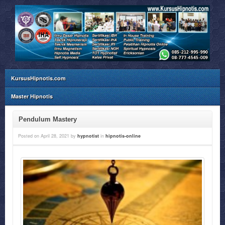
KursusHipnotis.com
Master Hipnotis
Pendulum Mastery
Posted on
April 28, 2021
by
hypnotist
in
hipnotis-online