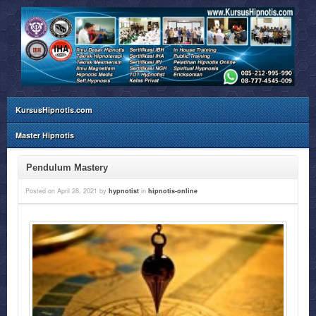
KursusHipnotis.com
Master Hipnotis
Pendulum Mastery
Posted on
April 28, 2021
by
hypnotist
in
hipnotis-online