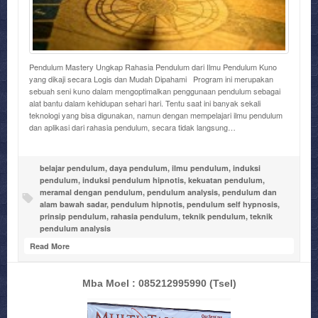
Pendulum Mastery Ungkap Rahasia Pendulum dari Ilmu Pendulum Kuno
yang dikaji secara Logis dan Mudah Dipahami Program ini merupakan
sebuah seni kuno dalam mengoptimalkan penggunaan pendulum sebagai
alat bantu dalam kehidupan sehari hari. Tentu saat ini banyak sekali
teknologi yang bisa digunakan, namun dengan mempelajari ilmu pendulum
dan aplikasi dari rahasia pendulum, secara tidak langsung…
belajar pendulum
,
daya pendulum
,
ilmu pendulum
,
induksi
pendulum
,
induksi pendulum hipnotis
,
kekuatan pendulum
,
meramal dengan pendulum
,
pendulum analysis
,
pendulum dan
alam bawah sadar
,
pendulum hipnotis
,
pendulum self hypnosis
,
prinsip pendulum
,
rahasia pendulum
,
teknik pendulum
,
teknik
pendulum analysis
Read More
Mba Moel : 085212995990
(Tsel)