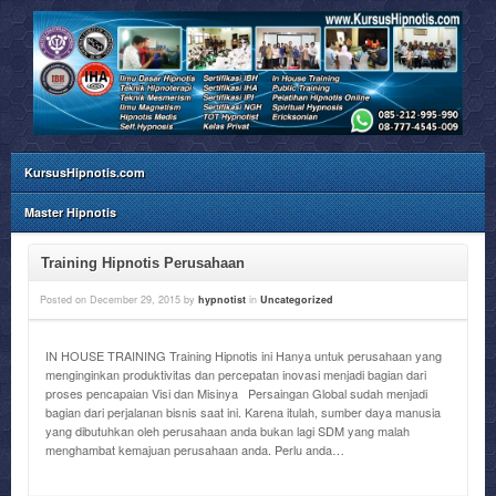
KursusHipnotis.com
Master Hipnotis
Training Hipnotis Perusahaan
Posted on
December 29, 2015
by
hypnotist
in
Uncategorized
IN HOUSE TRAINING Training Hipnotis ini Hanya untuk perusahaan yang
menginginkan produktivitas dan percepatan inovasi menjadi bagian dari
proses pencapaian Visi dan Misinya Persaingan Global sudah menjadi
bagian dari perjalanan bisnis saat ini. Karena itulah, sumber daya manusia
yang dibutuhkan oleh perusahaan anda bukan lagi SDM yang malah
menghambat kemajuan perusahaan anda. Perlu anda…