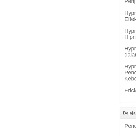
Penj
Hypn
Effe
Hypn
Hipn
Hypn
dala
Hypn
Pend
Keb
Eric
Belaja
Pend