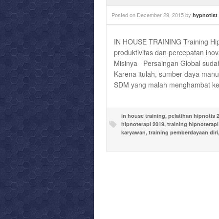
Posted on
December 29, 2015
by
hypnotist
IN HOUSE TRAINING Training Hip
produktivitas dan percepatan inov
Misinya Persaingan Global sudah m
Karena itulah, sumber daya manu
SDM yang malah menghambat ke
in house training
,
pelatihan hipnotis 
hipnoterapi 2019
,
training hipnoterapi
karyawan
,
training pemberdayaan diri