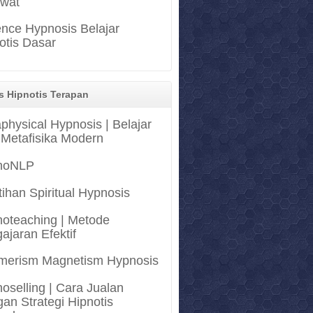
awat
nce Hypnosis Belajar
otis Dasar
s Hipnotis Terapan
physical Hypnosis | Belajar
 Metafisika Modern
noNLP
tihan Spiritual Hypnosis
oteaching | Metode
ajaran Efektif
merism Magnetism Hypnosis
oselling | Cara Jualan
an Strategi Hipnotis