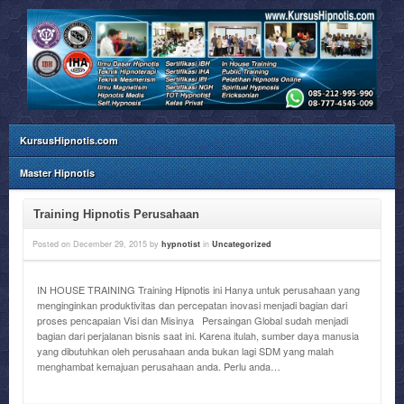
KursusHipnotis.com
Master Hipnotis
Training Hipnotis Perusahaan
Posted on
December 29, 2015
by
hypnotist
in
Uncategorized
IN HOUSE TRAINING Training Hipnotis ini Hanya untuk perusahaan yang
menginginkan produktivitas dan percepatan inovasi menjadi bagian dari
proses pencapaian Visi dan Misinya Persaingan Global sudah menjadi
bagian dari perjalanan bisnis saat ini. Karena itulah, sumber daya manusia
yang dibutuhkan oleh perusahaan anda bukan lagi SDM yang malah
menghambat kemajuan perusahaan anda. Perlu anda…