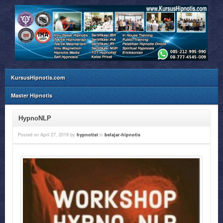
KursusHipnotis.com
Master Hipnotis
HypnoNLP
Posted on
April 27, 2019
by
hypnotist
in
belajar-hipnotis