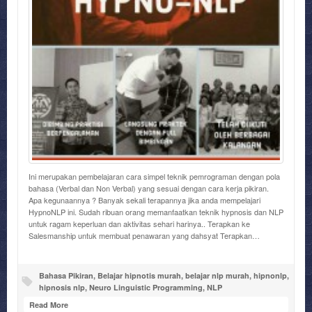
Ini merupakan pembelajaran cara simpel teknik pemrograman dengan pola
bahasa (Verbal dan Non Verbal) yang sesuai dengan cara kerja pikiran.
Apa kegunaannya ? Banyak sekali terapannya jika anda mempelajari
HypnoNLP ini. Sudah ribuan orang memanfaatkan teknik hypnosis dan NLP
untuk ragam keperluan dan aktivitas sehari harinya.. Terapkan ke
Salesmanship untuk membuat penawaran yang dahsyat Terapkan…
Bahasa Pikiran
,
Belajar hipnotis murah
,
belajar nlp murah
,
hipnonlp
,
hipnosis nlp
,
Neuro Linguistic Programming
,
NLP
Read More