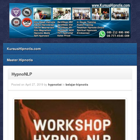
KursusHipnotis.com
Master Hipnotis
HypnoNLP
Posted on
April 27, 2019
by
hypnotist
in
belajar-hipnotis