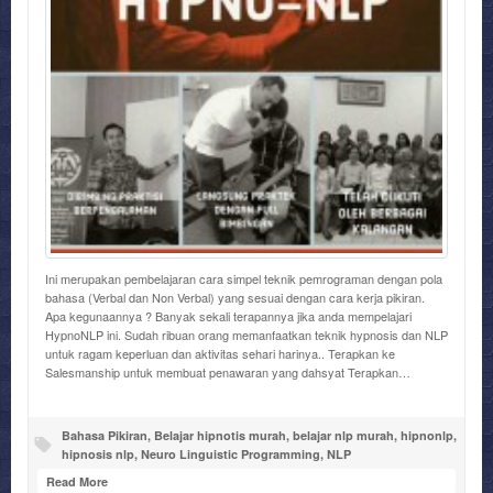
Ini merupakan pembelajaran cara simpel teknik pemrograman dengan pola
bahasa (Verbal dan Non Verbal) yang sesuai dengan cara kerja pikiran.
Apa kegunaannya ? Banyak sekali terapannya jika anda mempelajari
HypnoNLP ini. Sudah ribuan orang memanfaatkan teknik hypnosis dan NLP
untuk ragam keperluan dan aktivitas sehari harinya.. Terapkan ke
Salesmanship untuk membuat penawaran yang dahsyat Terapkan…
Bahasa Pikiran
,
Belajar hipnotis murah
,
belajar nlp murah
,
hipnonlp
,
hipnosis nlp
,
Neuro Linguistic Programming
,
NLP
Read More