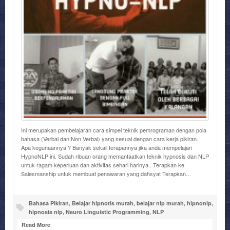
Ini merupakan pembelajaran cara simpel teknik pemrograman dengan pola
bahasa (Verbal dan Non Verbal) yang sesuai dengan cara kerja pikiran.
Apa kegunaannya ? Banyak sekali terapannya jika anda mempelajari
HypnoNLP ini. Sudah ribuan orang memanfaatkan teknik hypnosis dan NLP
untuk ragam keperluan dan aktivitas sehari harinya.. Terapkan ke
Salesmanship untuk membuat penawaran yang dahsyat Terapkan…
Bahasa Pikiran
,
Belajar hipnotis murah
,
belajar nlp murah
,
hipnonlp
,
hipnosis nlp
,
Neuro Linguistic Programming
,
NLP
Read More