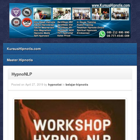
KursusHipnotis.com
Master Hipnotis
HypnoNLP
Posted on
April 27, 2019
by
hypnotist
in
belajar-hipnotis