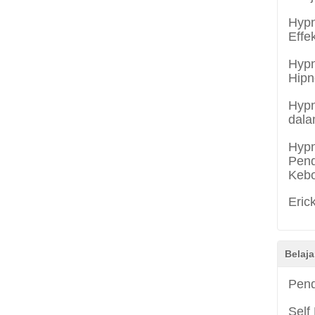
Hypn
Effe
Hypn
Hipn
Hypn
dala
Hypn
Pend
Keb
Eric
Belaja
Pend
Self