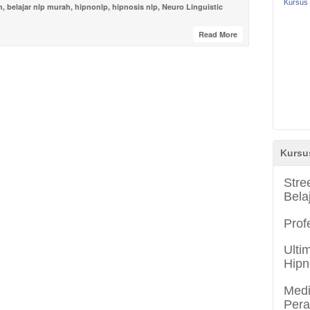
Kursus 
h
,
belajar nlp murah
,
hipnonlp
,
hipnosis nlp
,
Neuro Linguistic
Read More
Kursu
Stre
Bela
Prof
Ulti
Hipn
Medi
Per