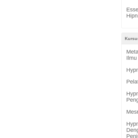
Esse
Hipn
Kursu
Meta
Ilmu
Hyp
Pela
Hypn
Peng
Mes
Hypn
Deng
Penj