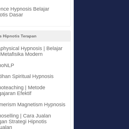
nce Hypnosis Belajar
otis Dasar
s Hipnotis Terapan
physical Hypnosis | Belajar
 Metafisika Modern
noNLP
tihan Spiritual Hypnosis
oteaching | Metode
ajaran Efektif
merism Magnetism Hypnosis
oselling | Cara Jualan
an Strategi Hipnotis
ualan