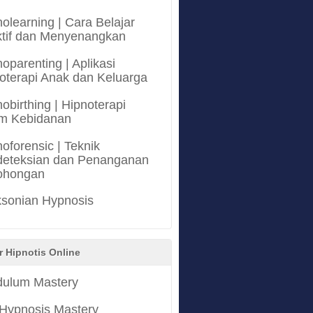
olearning | Cara Belajar
ktif dan Menyenangkan
oparenting | Aplikasi
oterapi Anak dan Keluarga
obirthing | Hipnoterapi
m Kebidanan
oforensic | Teknik
eteksian dan Penanganan
ohongan
ksonian Hypnosis
r Hipnotis Online
ulum Mastery
 Hypnosis Mastery