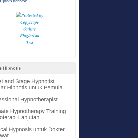
Hipnotis Indonesia
s Hipnotis
et and Stage Hypnotist
jar Hipnotis untuk Pemula
essional Hypnotherapist
mate Hypnotherapy Training
oterapi Lanjutan
cal Hypnosis untuk Dokter
awat