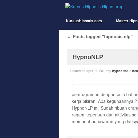
KursusHipnotis.com
Master Hipn
»
Posts tagged "hipnosis nlp"
HypnoNLP
Posted on
April 27, 2019
by
in
hypnotist
bel
pemrograman dengan pola bahasa
kerja pikiran. Apa kegunaannya ?
HypnoNLP ini. Sudah ribuan oran
ragam keperluan dan aktivitas se
membuat penawaran yang dahsy