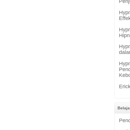
Penj
Hypn
Effe
Hypn
Hipn
Hypn
dala
Hypn
Pend
Keb
Eric
Belaja
Pend