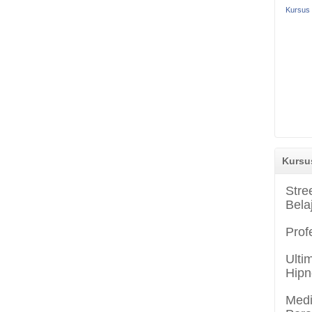
Kursus 
Kursu
Stre
Bela
Prof
Ulti
Hipn
Medi