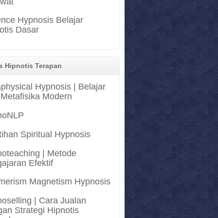
awat
nce Hypnosis Belajar
otis Dasar
s Hipnotis Terapan
physical Hypnosis | Belajar
 Metafisika Modern
noNLP
tihan Spiritual Hypnosis
oteaching | Metode
ajaran Efektif
merism Magnetism Hypnosis
oselling | Cara Jualan
an Strategi Hipnotis