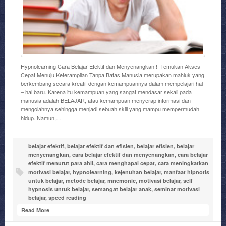
Hypnolearning Cara Belajar Efektif dan Menyenangkan !! Temukan Akses
Cepat Menuju Keterampilan Tanpa Batas Manusia merupakan mahluk yang
berkembang secara kreatif dengan kemampuannya dalam mempelajari hal
– hal baru. Karena itu kemampuan yang sangat mendasar sekali pada
manusia adalah BELAJAR, atau kemampuan menyerap informasi dan
mengolahnya sehingga menjadi sebuah skill yang mampu mempermudah
hidup. Namun,…
belajar efektif
,
belajar efektif dan efisien
,
belajar efisien
,
belajar
menyenangkan
,
cara belajar efektif dan menyenangkan
,
cara belajar
efektif menurut para ahli
,
cara menghapal cepat
,
cara meningkatkan
motivasi belajar
,
hypnolearning
,
kejenuhan belajar
,
manfaat hipnotis
untuk belajar
,
metode belajar
,
mnemonic
,
motivasi belajar
,
self
hypnosis untuk belajar
,
semangat belajar anak
,
seminar motivasi
belajar
,
speed reading
Read More