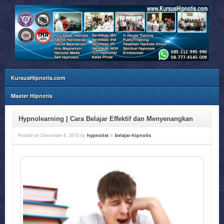
KursusHipnotis.com
Master Hipnotis
Hypnolearning | Cara Belajar Effektif dan Menyenangkan
Posted on
December 8, 2015
by
hypnotist
in
belajar-hipnotis