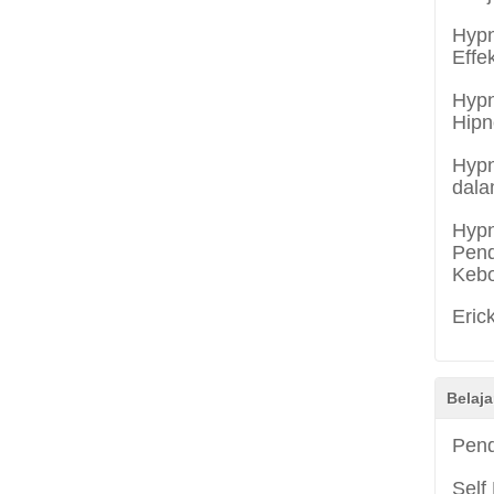
Hypn
Effe
Hypn
Hipn
Hypn
dala
Hypn
Pend
Keb
Eric
Belaja
Pend
Self