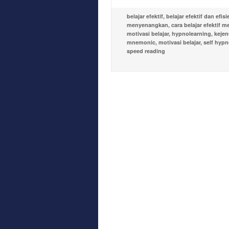
belajar efektif
,
belajar efektif dan efisi
menyenangkan
,
cara belajar efektif m
motivasi belajar
,
hypnolearning
,
kejen
mnemonic
,
motivasi belajar
,
self hypn
speed reading