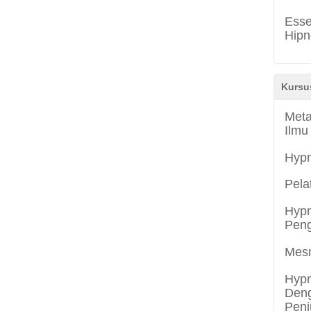
Esse
Hipn
Kursu
Meta
Ilmu
Hyp
Pela
Hypn
Peng
Mes
Hypn
Deng
Penj