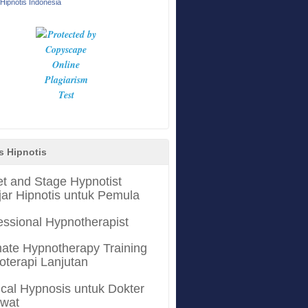
Hipnotis Indonesia
s Hipnotis
et and Stage Hypnotist
jar Hipnotis untuk Pemula
essional Hypnotherapist
mate Hypnotherapy Training
oterapi Lanjutan
cal Hypnosis untuk Dokter
awat