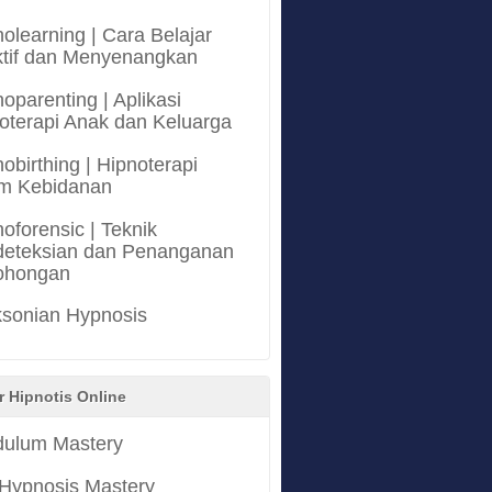
olearning | Cara Belajar
ktif dan Menyenangkan
oparenting | Aplikasi
oterapi Anak dan Keluarga
obirthing | Hipnoterapi
m Kebidanan
oforensic | Teknik
eteksian dan Penanganan
ohongan
ksonian Hypnosis
r Hipnotis Online
ulum Mastery
 Hypnosis Mastery