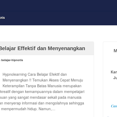
otis
Belajar Effektif dan Menyenangkan
M
n
belajar-hipnotis
Kan
Hypnolearning Cara Belajar Efektif dan
J
Menyenangkan !! Temukan Akses Cepat Menuju
Keterampilan Tanpa Batas Manusia merupakan
kreatif dengan kemampuannya dalam mempelajari
mpuan yang sangat mendasar sekali pada manusia
n menyerap informasi dan mengolahnya sehingga
Car
pu mempermudah hidup. Namun,…