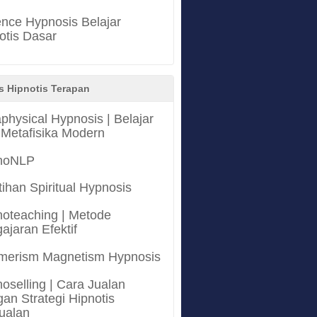
nce Hypnosis Belajar
otis Dasar
s Hipnotis Terapan
physical Hypnosis | Belajar
 Metafisika Modern
noNLP
tihan Spiritual Hypnosis
oteaching | Metode
ajaran Efektif
merism Magnetism Hypnosis
oselling | Cara Jualan
an Strategi Hipnotis
ualan