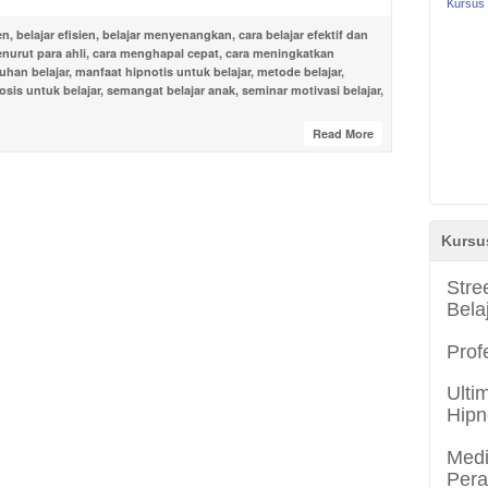
Kursus 
en
,
belajar efisien
,
belajar menyenangkan
,
cara belajar efektif dan
enurut para ahli
,
cara menghapal cepat
,
cara meningkatkan
uhan belajar
,
manfaat hipnotis untuk belajar
,
metode belajar
,
osis untuk belajar
,
semangat belajar anak
,
seminar motivasi belajar
,
Read More
Kursu
Stre
Bela
Prof
Ulti
Hipn
Medi
Per