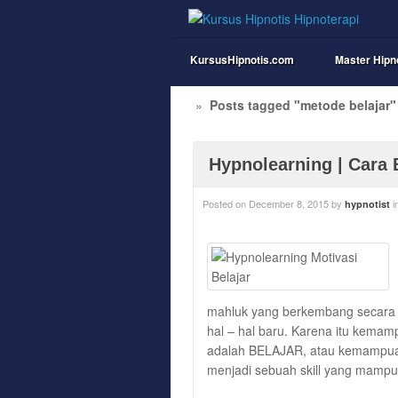
KursusHipnotis.com
Master Hipn
»
Posts tagged "metode belajar"
Hypnolearning | Cara 
Posted on
December 8, 2015
by
i
hypnotist
mahluk yang berkembang secara 
hal – hal baru. Karena itu kema
adalah BELAJAR, atau kemampua
menjadi sebuah skill yang mam