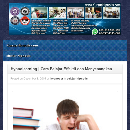
KursusHipnotis.com
Master Hipnotis
Hypnolearning | Cara Belajar Effektif dan Menyenangkan
Posted on
December 8, 2015
by
hypnotist
in
belajar-hipnotis