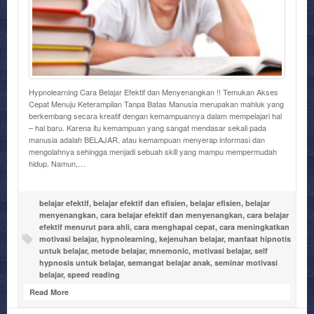
Hypnolearning Cara Belajar Efektif dan Menyenangkan !! Temukan Akses
Cepat Menuju Keterampilan Tanpa Batas Manusia merupakan mahluk yang
berkembang secara kreatif dengan kemampuannya dalam mempelajari hal
– hal baru. Karena itu kemampuan yang sangat mendasar sekali pada
manusia adalah BELAJAR, atau kemampuan menyerap informasi dan
mengolahnya sehingga menjadi sebuah skill yang mampu mempermudah
hidup. Namun,…
belajar efektif
,
belajar efektif dan efisien
,
belajar efisien
,
belajar
menyenangkan
,
cara belajar efektif dan menyenangkan
,
cara belajar
efektif menurut para ahli
,
cara menghapal cepat
,
cara meningkatkan
motivasi belajar
,
hypnolearning
,
kejenuhan belajar
,
manfaat hipnotis
untuk belajar
,
metode belajar
,
mnemonic
,
motivasi belajar
,
self
hypnosis untuk belajar
,
semangat belajar anak
,
seminar motivasi
belajar
,
speed reading
Read More