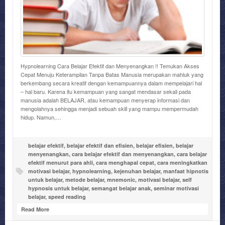
Hypnolearning Cara Belajar Efektif dan Menyenangkan !! Temukan Akses
Cepat Menuju Keterampilan Tanpa Batas Manusia merupakan mahluk yang
berkembang secara kreatif dengan kemampuannya dalam mempelajari hal
– hal baru. Karena itu kemampuan yang sangat mendasar sekali pada
manusia adalah BELAJAR, atau kemampuan menyerap informasi dan
mengolahnya sehingga menjadi sebuah skill yang mampu mempermudah
hidup. Namun,…
belajar efektif
,
belajar efektif dan efisien
,
belajar efisien
,
belajar
menyenangkan
,
cara belajar efektif dan menyenangkan
,
cara belajar
efektif menurut para ahli
,
cara menghapal cepat
,
cara meningkatkan
motivasi belajar
,
hypnolearning
,
kejenuhan belajar
,
manfaat hipnotis
untuk belajar
,
metode belajar
,
mnemonic
,
motivasi belajar
,
self
hypnosis untuk belajar
,
semangat belajar anak
,
seminar motivasi
belajar
,
speed reading
Read More