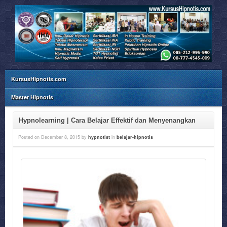
KursusHipnotis.com
Master Hipnotis
Hypnolearning | Cara Belajar Effektif dan Menyenangkan
Posted on
December 8, 2015
by
hypnotist
in
belajar-hipnotis