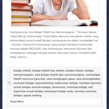
Hypnolearning Cara Belajar Efektif dan Menyenangkan !! Temukan Akses
Cepat Menuju Keterampilan Tanpa Batas Manusia merupakan mahluk yang
berkembang secara kreatif dengan kemampuannya dalam mempelajari hal
– hal baru. Karena itu kemampuan yang sangat mendasar sekali pada
manusia adalah BELAJAR, atau kemampuan menyerap informasi dan
mengolahnya sehingga menjadi sebuah skill yang mampu mempermudah
hidup. Namun,…
belajar efektif
,
belajar efektif dan efisien
,
belajar efisien
,
belajar
menyenangkan
,
cara belajar efektif dan menyenangkan
,
cara belajar
efektif menurut para ahli
,
cara menghapal cepat
,
cara meningkatkan
motivasi belajar
,
hypnolearning
,
kejenuhan belajar
,
manfaat hipnotis
untuk belajar
,
metode belajar
,
mnemonic
,
motivasi belajar
,
self
hypnosis untuk belajar
,
semangat belajar anak
,
seminar motivasi
belajar
,
speed reading
Read More