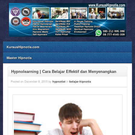
KursusHipnotis.com
Master Hipnotis
Hypnolearning | Cara Belajar Effektif dan Menyenangkan
Posted on
December 8, 2015
by
hypnotist
in
belajar-hipnotis